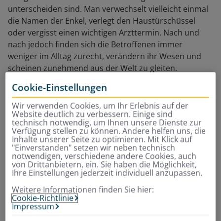
unterscheiden sind. Man verwechselt vielleicht einmal
die Namen der Enkel, verlegt den Haustürschüssel
oder vergisst einen wichtigen Arzttermin. Nach und
nach jedoch finden sich die Betroffenen immer
weniger im Alltag zurecht, verändern ihr Wesen und
scheinen zunehmend aus der Welt zu gleiten.
Cookie-Einstellungen
Schuld daran ist ein leises Sterben der Nervenzellen im
Gehirn, das bislang unaufhaltsam ist. Ausgelöst wird es
Wir verwenden Cookies, um Ihr Erlebnis auf der
wahrscheinlich durch schädliche Ablagerungen in und
Website deutlich zu verbessern. Einige sind
technisch notwendig, um Ihnen unsere Dienste zur
zwischen den Zellen. Die derzeit gängigen Alzheimer-
Verfügung stellen zu können. Andere helfen uns, die
Medikamente können allenfalls die Symptome der
Inhalte unserer Seite zu optimieren. Mit Klick auf
Erkrankung etwas lindern, nicht aber den Untergang
"Einverstanden" setzen wir neben technisch
notwendigen, verschiedene andere Cookies, auch
der Nervenzellen stoppen.
von Drittanbietern, ein. Sie haben die Möglichkeit,
Ihre Einstellungen jederzeit individuell anzupassen.
„Schuld daran ist ein leises
Weitere Informationen finden Sie hier:
Cookie-Richtlinie
Impressum
Sterben der Nervenzellen im