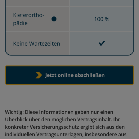
100 %
100 %
Kie­fer­or­tho­
100 %
pä­die
Inbegriffen
Inbegriffen
Kei­ne War­te­zei­ten
Inbegriffen
Preise aktualisiert für Alter 21.
Jetzt online abschließen
Wichtig: Diese Informationen geben nur einen
Überblick über den möglichen Vertragsinhalt. Ihr
konkreter Versicherungsschutz ergibt sich aus den
individuellen Vertragsunterlagen, insbesondere aus