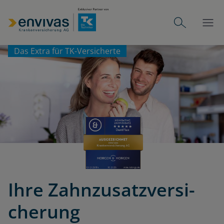
Das Extra für TK-Versicherte
Ihre Zahn­zu­satz­ver­si­
che­rung