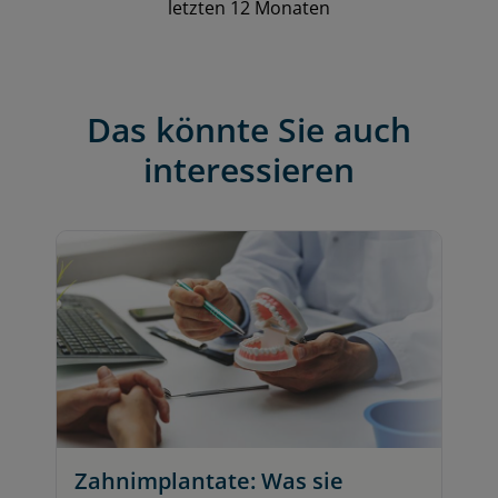
letzten 12 Monaten
Das könnte Sie auch
interessieren
S
N
M
k
f
ü
Zahnimplantate: Was sie