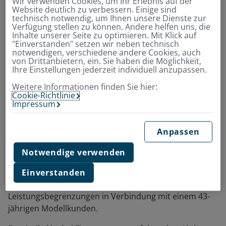
Wir verwenden Cookies, um Ihr Erlebnis auf der
Website deutlich zu verbessern. Einige sind
technisch notwendig, um Ihnen unsere Dienste zur
Verfügung stellen zu können. Andere helfen uns, die
Inhalte unserer Seite zu optimieren. Mit Klick auf
"Einverstanden" setzen wir neben technisch
notwendigen, verschiedene andere Cookies, auch
von Drittanbietern, ein. Sie haben die Möglichkeit,
Ihre Einstellungen jederzeit individuell anzupassen.
Weitere Informationen finden Sie hier:
In der Ausgabe 06/2023 testete Finanztest 289 Tarife
Cookie-Richtlinie
der
Zahnzusatzversicherung
. Darin wurde der Envivas
Impressum
Tarif ZahnFlex
in der Tarifstufe MAX mit der
Note 0,6
"sehr gut“
bewertet. Die Bewertung der Tarifstufe
Anpassen
ZahnFlex.MAX lag somit nur minimal hinter der
vergebenen Bestnote 0,5. Bewertet wurden Leistungen
Notwendige verwenden
der Versicherungstarife für Zahnersatz:
Regelversorgung, privat zu zahlender Zahnersatz,
Einverstanden
Inlays und Implantate sowie zusätzlich die jährlichen
Leistungsbegrenzungen in Verbindung mit einem 43-
jährigen Modellkunden.