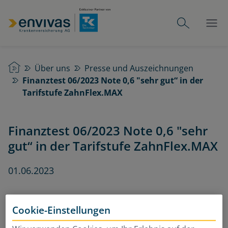
Startseite
Über uns
Presse und Auszeichnungen
Finanztest 06/2023 Note 0,6 "sehr gut“ in der
Tarifstufe ZahnFlex.MAX
Finanztest 06/2023 Note 0,6 "sehr
gut“ in der Tarifstufe ZahnFlex.MAX
01.06.2023
Cookie-Einstellungen