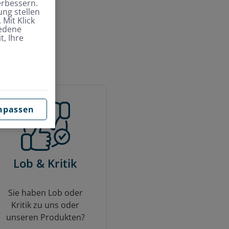
erbessern.
ng stellen
 Mit Klick
iedene
t, Ihre
eiten
npassen
Lob & Kritik
Sie haben Lob oder
Kritik zu uns oder
unseren Produkten?