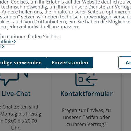
den Cookies, um Ihr Erlebnis auf der Website deutlich zu v
0221 - 27 14 05 70
d technisch notwendig, um Ihnen unsere Dienste zur Verfügu
 Andere helfen uns, die Inhalte unserer Seite zu optimieren.
rstanden" setzen wir neben technisch notwendigen, versch
kies, auch von Drittanbietern, ein. Sie haben die Möglichkei
Übersicht aller aktuellen Reaktions- und Bearbeitungsz
gen jederzeit individuell anzupassen.
formationen finden Sie hier:
tlinie
m
dige verwenden
Einverstanden
A
Live-Chat
Kontaktformular
e Chat-Zeiten sind
Fragen zur Envivas, zu
Montag bis Freitag
unseren Tarifen oder
n 08:00 bis 20:00
zu Ihrem Vertrag?
Uhr.