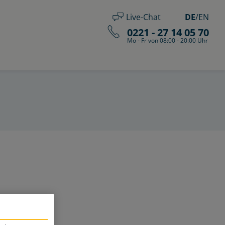
Live-Chat
DE
/
EN
0221 - 27 14 05 70
Mo - Fr von 08:00 - 20:00 Uhr
r.