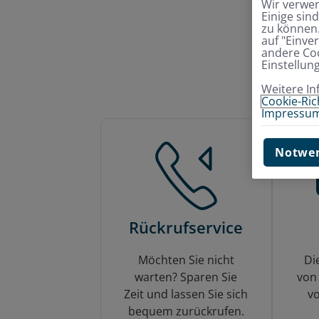
Wir verwen
Einige sin
zu können.
auf "Einve
andere Coo
Zur 
Einstellun
Weitere In
Cookie-Rich
Impressu
Notwen
Rückrufservice
Möchten Sie nicht
Di
warten? Sparen Sie
von 
Zeit und lassen Sie sich
vo
bequem zurückrufen.