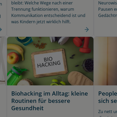
bleibt: Welche Wege nach einer
Neurowiss
n
Trennung funktionieren, warum
Pausen en
Kommunikation entscheidend ist und
Gedächtni
d
was Kindern jetzt wirklich hilft.
Biohacking im Alltag: kleine
People
Routinen für bessere
sich se
Gesundheit
Zu nett u