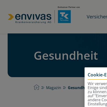
Versiche
Gesundheit
Cookie-E
Wir verwen
Startseite
Magazin
Gesundheit
Einige sin
zu können.
auf "Einve
andere Coo
Einstellun