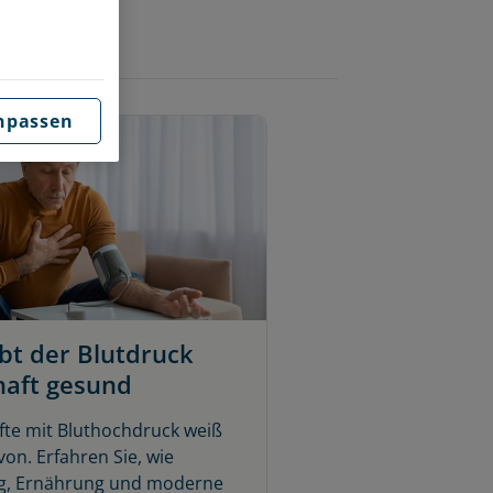
npassen
ibt der Blutdruck
aft gesund
fte mit Bluthochdruck weiß
von. Erfahren Sie, wie
, Ernährung und moderne