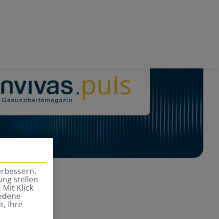
erbessern.
ng stellen
 Mit Klick
iedene
t, Ihre