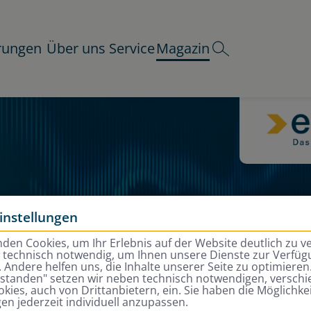
rungen
Über uns
Service
Magazin
instellungen
den Cookies, um Ihr Erlebnis auf der Website deutlich zu v
d technisch notwendig, um Ihnen unsere Dienste zur Verfügu
 Andere helfen uns, die Inhalte unserer Seite zu optimieren.
rstanden" setzen wir neben technisch notwendigen, versch
kies, auch von Drittanbietern, ein. Sie haben die Möglichkei
gen jederzeit individuell anzupassen.