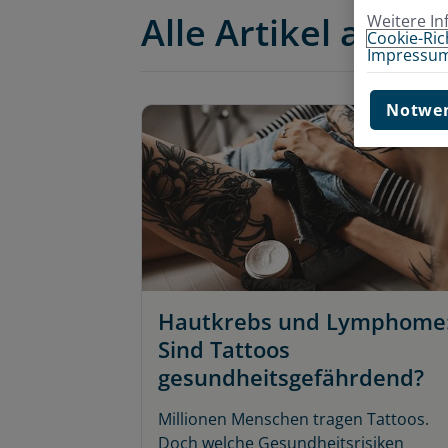
Alle Artikel anzei
Weitere In
Cookie-Rich
Impressu
Notwen
Hautkrebs und Lymphome
Sind Tattoos
gesundheitsgefährdend?
Millionen Menschen tragen Tattoos.
Doch welche Gesundheitsrisiken