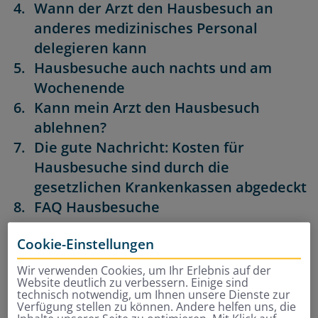
Wann der Arzt den Hausbesuch an
anderes medizinisches Personal
delegieren kann
Hausbesuche auch nachts und am
Wochenende
Kann mein Arzt den Hausbesuch
ablehnen?
Die gute Nachricht: Kosten für
Hausbesuche sind durch die
gesetzlichen Krankenkassen abgedeckt
FAQ Hausbesuche
Cookie-Einstellungen
Was ist eigentlich ein
Wir verwenden Cookies, um Ihr Erlebnis auf der
ärztlicher Hausbesuch?
Website deutlich zu verbessern. Einige sind
technisch notwendig, um Ihnen unsere Dienste zur
Verfügung stellen zu können. Andere helfen uns, die
Schmerzen, hohes Fieber, Kreislaufprobleme, häufiges