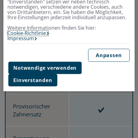
"Einverstanden" setzen wir neben technisch
Inbegriffen
Inbegriffen
notwendigen, verschiedene andere Cookies, auch
Ärzt­lich ver­ord­ne­
von Drittanbietern, ein. Sie haben die Möglichkeit,
Ihre Einstellungen jederzeit individuell anzupassen.
te Arz­nei-, Ver­
Inbegriffen
band-, Heil­mit­tel
Weitere Informationen finden Sie hier:
Cookie-Richtlinie
Impressum
Inbegriffen
Inbegriffen
Hilfs­mit­tel
Inbegriffen
Anpassen
Notwendige verwenden
Inbegriffen
Inbegriffen
Schmerz­stil­len­de
Einverstanden
Inbegriffen
Zahn­be­hand­lung
nur nach Unfall
Inbegriffen
Inbegriffen
Pro­vi­so­ri­scher
Inbegriffen
Zahn­er­satz
Inbegriffen
Inbegriffen