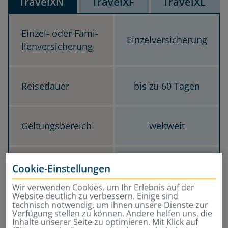
TravelXN
TravelXF
TravelXL
Unser Bestseller
Familienversicherung
Einzelversicherung
(Kinder unter 18 Jahren)
Ein­zel- oder Fa­mi­
Einzelversicherung
li­en­ver­si­che­rung
bis zu 60 Tagen
ab 61 Tagen, bis zu 365 Tage
Rei­se­dau­er
bis zu 60 Tagen
alle Länder ohne USA und Kanada (TravelXLOU)
weltweit
alle Länder mit USA und Kanada (TravelXLMU)
Gel­tungs­be­reich
weltweit
Inbegriffen
Inbegriffen
Kos­ten für am­bu­
Cookie-Einstellungen
lan­te und sta­tio­
Wir verwenden Cookies, um Ihr Erlebnis auf der
Inbegriffen
nä­re Heil­be­hand­
Website deutlich zu verbessern. Einige sind
lung
technisch notwendig, um Ihnen unsere Dienste zur
Verfügung stellen zu können. Andere helfen uns, die
Inhalte unserer Seite zu optimieren. Mit Klick auf