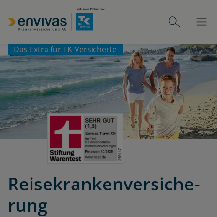
Das Extra für TK-Versicherte
Rei­se­kran­ken­ver­si­che­
rung