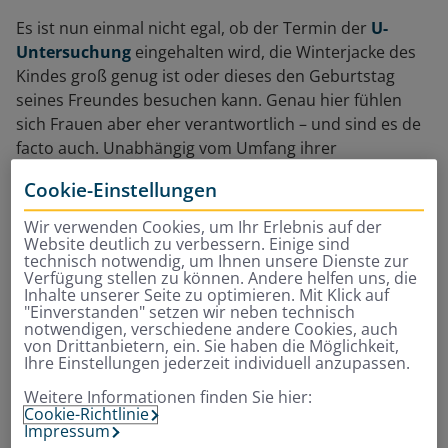
Es ist nun einmal nicht egal, ob der Termin der
U-
Untersuchung
eingehalten wird, die Winterjacke des
Kindes groß genug ist oder dieses den Geburtstag
seines Freundes besuchen kann. Genau hier fühlen
sich Frauen aber eher verantwortlich – und sind es de
facto auch. Unabhängig vom Umfang ihrer
Erwerbstätigkeit. „Im gleichen Umfang einer
Cookie-Einstellungen
Erwerbstätigkeit nachzugehen, führt nicht dazu, dass
die Sorgearbeit gleich verteilt ist“ schreibt Cammarata
Wir verwenden Cookies, um Ihr Erlebnis auf der
in ihrem gerade erschienenen Buch „Musterbruch“:
Website deutlich zu verbessern. Einige sind
technisch notwendig, um Ihnen unsere Dienste zur
Verfügung stellen zu können. Andere helfen uns, die
„Arbeiten die Eltern beide Vollzeit, leisten Frauen mehr
Inhalte unserer Seite zu optimieren. Mit Klick auf
Sorgearbeit als Männer. Die Lücke beträgt dann 41,3
"Einverstanden" setzen wir neben technisch
notwendigen, verschiedene andere Cookies, auch
Prozent. Das gilt auch, wenn beide Teilzeit arbeiten
von Drittanbietern, ein. Sie haben die Möglichkeit,
und sogar, wenn beide nicht erwerbstätig sind.“ Das
Ihre Einstellungen jederzeit individuell anzupassen.
von Männern wie Frauen häufig vorgebrachte
Weitere Informationen finden Sie hier:
Argument, es sei nur fair, dass sie sich mehr um die
Cookie-Richtlinie
Organisation des Familienalltags kümmere, da er
Impressum