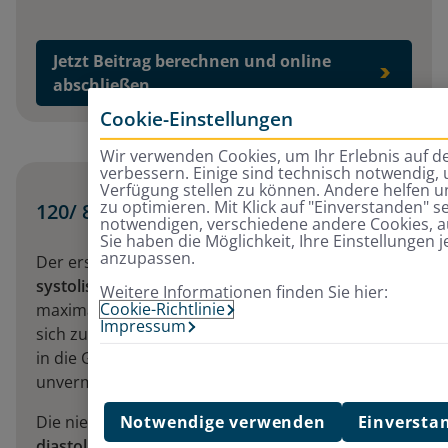
Jetzt Beitrag berechnen und online
abschließen
Cookie-Einstellungen
Wir verwenden Cookies, um Ihr Erlebnis auf d
verbessern. Einige sind technisch notwendig,
Verfügung stellen zu können. Andere helfen un
zu optimieren. Mit Klick auf "Einverstanden" 
120/ 80 – was bedeuten diese Werte?
notwendigen, verschiedene andere Cookies, au
Sie haben die Möglichkeit, Ihre Einstellungen j
anzupassen.
Der erste und höhere Wert ist der so genannte
systolische Druck
. Er entspricht der Kraft, die
Weitere Informationen finden Sie hier:
Cookie-Richtlinie
maximal vom Herzen aufgebaut wird, wenn es
Impressum
sich zusammenzieht, um sauerstoffreiches Blut
in die Gefäße zu pumpen. Er setzt sich
unvermindert in die großen Arterien fort.
Notwendige verwenden
Einversta
Die niedrigere zweite Ziffer bezeichnet den
diastolischen Druck
, der entsteht, wenn der