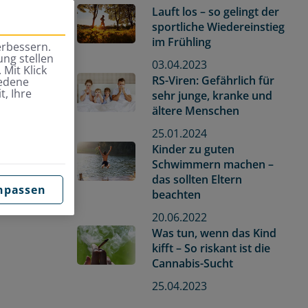
Lauft los – so gelingt der
sportliche Wiedereinstieg
im Frühling
erbessern.
ng stellen
03.04.2023
 Mit Klick
RS-Viren: Gefährlich für
iedene
t, Ihre
sehr junge, kranke und
ältere Menschen
25.01.2024
Kinder zu guten
Schwimmern machen –
das sollten Eltern
npassen
beachten
20.06.2022
Was tun, wenn das Kind
kifft – So riskant ist die
Cannabis-Sucht
25.04.2023