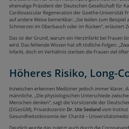
ehemalige Präsident der Deutschen Gesellschaft für Ka
Cardiovascular Regeneration der Goethe-Universität Fra
auf andere Weise bemerkbar: „Sie leiden zum Beispiel a
Schmerzen im Oberbauch oder im Rücken“, erläutert Ze
Das ist der Grund, warum ein Herzinfarkt bei Frauen bi
wird. Das fehlende Wissen hat oft tödliche Folgen: „Zw
Infarkt, doch im Verhältnis sterben die Frauen viel öfter
Höheres Risiko, Long-Co
Inzwischen erkennen Mediziner jedoch immer klarer, das
männliche. „Die physiologischen Unterschiede zwischen
Menschen denken“, sagt die Vorsitzende der Deutschen
(DGesGM), Privatdozentin
Dr. Ute Seeland
vom Institut
Gesundheitsökonomie der Charité – Universitätsmedizi
Deutlich wurde das zuletzt auch durch die Coronapan