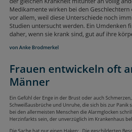
der gleichen Krankheit mitunter an völlig 
Medikamente wirken bei den Geschlechtern oft
vor allem, weil diese Unterschiede noch imm
Studien untersucht werden. Ein Umdenken fin
daher, wenn sie krank sind, gut auf ihre kör
von
Anke Brodmerkel
Frauen entwickeln oft 
Männer
Ein Gefühl der Enge in der Brust oder auch Schmerzen,
Schweißausbrüche und Unruhe, die sich bis zur Panik 
bei den allermeisten Menschen die Alarmglocken schril
Herzinfarkts sein, der unverzüglich im Krankenhaus be
Die Sache hat nur einen Haken: „Die geschilderten Bes