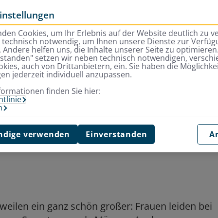
instellungen
den Cookies, um Ihr Erlebnis auf der Website deutlich zu v
d technisch notwendig, um Ihnen unsere Dienste zur Verfügu
 Andere helfen uns, die Inhalte unserer Seite zu optimieren.
rstanden" setzen wir neben technisch notwendigen, versch
kies, auch von Drittanbietern, ein. Sie haben die Möglichkei
gen jederzeit individuell anzupassen.
auen erkranken anders
formationen finden Sie hier:
tlinie
m
rauen erkranken
dige verwenden
Einverstanden
A
uweilen ein ganz schön großer: Frauen leiden bei