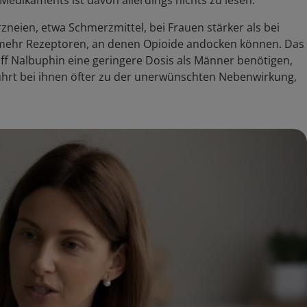
 Medikaments ist davon allerdings nichts zu lesen.
zneien, etwa Schmerzmittel, bei Frauen stärker als bei
 mehr Rezeptoren, an denen Opioide andocken können. Das
ff Nalbuphin eine geringere Dosis als Männer benötigen,
ührt bei ihnen öfter zu der unerwünschten Nebenwirkung,