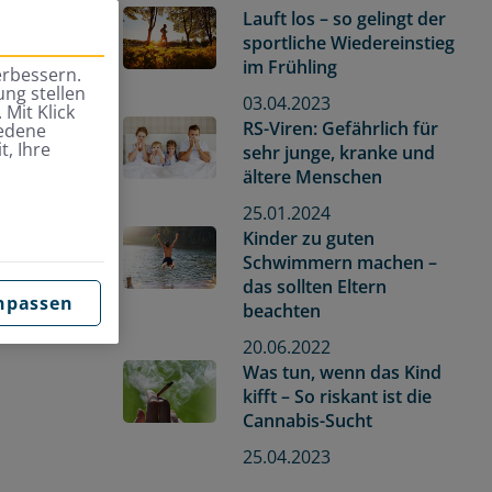
Lauft los – so gelingt der
sportliche Wiedereinstieg
im Frühling
erbessern.
ng stellen
03.04.2023
 Mit Klick
RS-Viren: Gefährlich für
iedene
t, Ihre
sehr junge, kranke und
ältere Menschen
25.01.2024
Kinder zu guten
Schwimmern machen –
das sollten Eltern
npassen
beachten
20.06.2022
Was tun, wenn das Kind
kifft – So riskant ist die
Cannabis-Sucht
25.04.2023