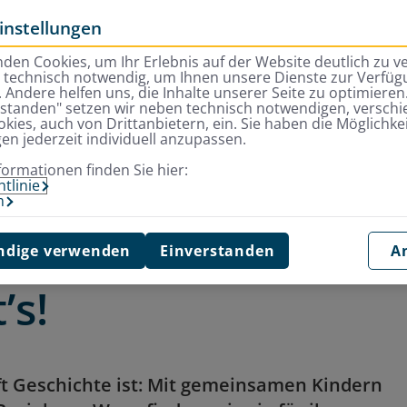
instellungen
den Cookies, um Ihr Erlebnis auf der Website deutlich zu v
d technisch notwendig, um Ihnen unsere Dienste zur Verfügu
 Andere helfen uns, die Inhalte unserer Seite zu optimieren.
rstanden" setzen wir neben technisch notwendigen, versch
kies, auch von Drittanbietern, ein. Sie haben die Möglichkei
gen jederzeit individuell anzupassen.
ein nach einer Trennung: So geht’s!
formationen finden Sie hier:
tlinie
m
 sein nach einer
dige verwenden
Einverstanden
A
’s!
ft Geschichte ist: Mit gemeinsamen Kindern