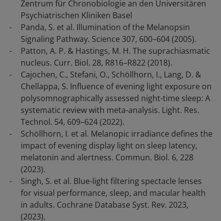
Zentrum für Chronobiologie an den Universitären
Psychiatrischen Kliniken Basel
Panda, S. et al. Illumination of the Melanopsin
Signaling Pathway. Science 307, 600–604 (2005).
Patton, A. P. & Hastings, M. H. The suprachiasmatic
nucleus. Curr. Biol. 28, R816–R822 (2018).
Cajochen, C., Stefani, O., Schöllhorn, I., Lang, D. &
Chellappa, S. Influence of evening light exposure on
polysomnographically assessed night-time sleep: A
systematic review with meta-analysis. Light. Res.
Technol. 54, 609–624 (2022).
Schöllhorn, I. et al. Melanopic irradiance defines the
impact of evening display light on sleep latency,
melatonin and alertness. Commun. Biol. 6, 228
(2023).
Singh, S. et al. Blue-light filtering spectacle lenses
for visual performance, sleep, and macular health
in adults. Cochrane Database Syst. Rev. 2023,
(2023).