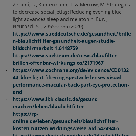
Zerbini, G., Kantermann, T. & Merrow, M. Strategies
to decrease social jetlag: Reducing evening blue
light advances sleep and melatonin.
Eur. J.
Neurosci. 51, 2355–2366 (2020).
https://www.sueddeutsche.de/gesundheit/brille
n-blaulichtfilter-gesundheit-augen-studie-
bildschirmarbeit-1.6148759
https://www.spektrum.de/news/blaufilter-
brillen-offenbar-wirkungslos/2171967
https://www.cochrane.org/de/evidence/CD0132
44_blue-light-filtering-spectacle-lenses-visual-
performance-macular-back-part-eye-protection-
and
https://www.ikk-classic.de/gesund-
machen/leben/blaulichtfilter
https://rp-
online.de/leben/gesundheit/blaulichtfilter-
kosten-nutzen-wirkungsweise_aid-54249465
https://www.deutscheoptiker.de/blaulichtfilter-