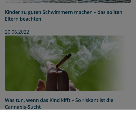
Kinder zu guten Schwimmern machen – das sollten
Eltern beachten
20.06.2022
Was tun, wenn das Kind kifft – So riskant ist die
Cannabis-Sucht
25.04.2023