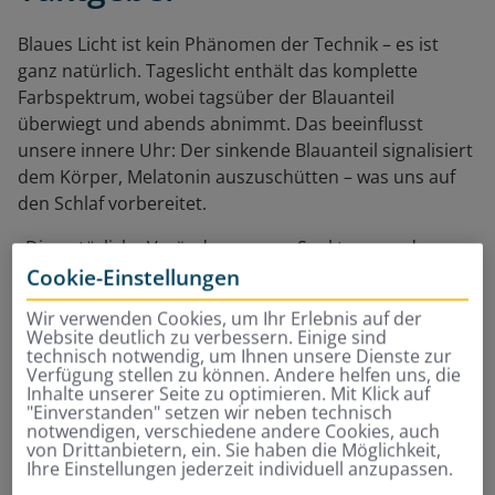
Blaues Licht ist kein Phänomen der Technik – es ist
ganz natürlich. Tageslicht enthält das komplette
Farbspektrum, wobei tagsüber der Blauanteil
überwiegt und abends abnimmt. Das beeinflusst
unsere innere Uhr: Der sinkende Blauanteil signalisiert
dem Körper, Melatonin auszuschütten – was uns auf
den Schlaf vorbereitet.
„Die natürliche Veränderung von Spektrum und
Intensität ist ein entscheidender Unterschied zu
Cookie-Einstellungen
künstlichem Licht“, erklärt
Dr. Larissa Wüst
,
Wir verwenden Cookies, um Ihr Erlebnis auf der
Psychologin am Zentrum für Chronobiologie an den
Website deutlich zu verbessern. Einige sind
Universitären Psychiatrischen Kliniken Basel.
technisch notwendig, um Ihnen unsere Dienste zur
Verfügung stellen zu können. Andere helfen uns, die
Inhalte unserer Seite zu optimieren. Mit Klick auf
"Einverstanden" setzen wir neben technisch
„Der sinkende Blauanteil
notwendigen, verschiedene andere Cookies, auch
von Drittanbietern, ein. Sie haben die Möglichkeit,
signalisiert dem Körper,
Ihre Einstellungen jederzeit individuell anzupassen.