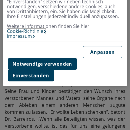
"Einverstanden" setzen wir neben technisch
Deutschland sterben weniger
notwendigen, verschiedene andere Cookies, auch
von Drittanbietern, ein. Sie haben die Möglichkeit,
als ein Prozent der Menschen
Ihre Einstellungen jederzeit individuell anzupassen.
an dieser Todesursache. ”
Weitere Informationen finden Sie hier:
Cookie-Richtlinie
Impressum
Organe nach dem Tod
Anpassen
einem anderen Menschen
Notwendige verwenden
übertragen
Einverstanden
Max M. hatte einen Organspendeausweis bei sich.
Seine Frau und Kinder bestätigen den Wunsch ihres
verstorbenen Mannes und Vaters, seine Organe nach
dem Ableben einem anderen Menschen zugute
kommen zu lassen. „Er wollte Leben schenken“, betont
Dr. Barreiros. „Wenn alle Beteiligten wissen, was der
Verstorbene wollte, ist das für uns eine gelungene