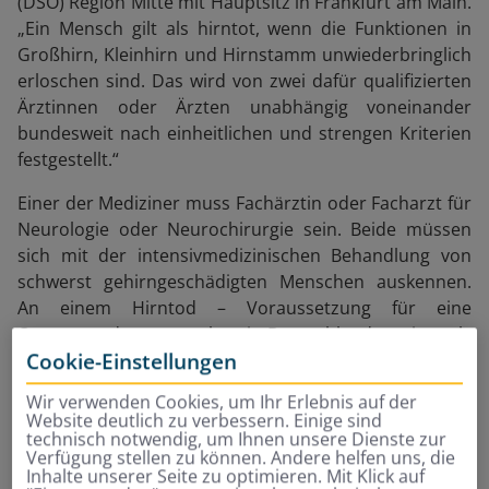
(DSO) Region Mitte mit Hauptsitz in Frankfurt am Main.
„Ein Mensch gilt als hirntot, wenn die Funktionen in
Großhirn, Kleinhirn und Hirnstamm unwiederbringlich
erloschen sind. Das wird von zwei dafür qualifizierten
Ärztinnen oder Ärzten unabhängig voneinander
bundesweit nach einheitlichen und strengen Kriterien
festgestellt.“
Einer der Mediziner muss Fachärztin oder Facharzt für
Neurologie oder Neurochirurgie sein. Beide müssen
sich mit der intensivmedizinischen Behandlung von
schwerst gehirngeschädigten Menschen auskennen.
An einem Hirntod – Voraussetzung für eine
Organspende – versterben in Deutschland weniger als
Cookie-Einstellungen
ein Prozent der Menschen.
Wir verwenden Cookies, um Ihr Erlebnis auf der
Website deutlich zu verbessern. Einige sind
„Eine Organspende setzt den
technisch notwendig, um Ihnen unsere Dienste zur
Verfügung stellen zu können. Andere helfen uns, die
Hirntod voraus – in
Inhalte unserer Seite zu optimieren. Mit Klick auf