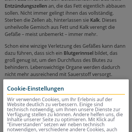
Entzündungszellen
an, die das Fett eigentlich abbauen
sollen. Nicht immer gelingt ihnen das vollständig.
Sterben die Zellen ab, hinterlassen sie
Kalk
. Dieses
unheilvolle Gemisch aus Fett und Kalk verengt die
Gefäße – meist unbemerkt – immer mehr.
Schon eine winzige Verletzung des Gefäßes kann dann
dazu führen, dass sich ein
Blutgerinnsel
bildet, das
groß genug ist, um den Durchfluss des Blutes zu
behindern. Lebenswichtige Organe werden dadurch
nicht mehr ausreichend mit Sauerstoff versorgt.
Geschieht dies im Herzen, ist der
Herzinfarkt
da. Ein
Cookie-Einstellungen
verstopftes Gefäß im Gehirn ruft einen
Schlaganfall
hervor.
Wir verwenden Cookies, um Ihr Erlebnis auf der
Website deutlich zu verbessern. Einige sind
technisch notwendig, um Ihnen unsere Dienste zur
Verfügung stellen zu können. Andere helfen uns, die
Inhalte unserer Seite zu optimieren. Mit Klick auf
"Einverstanden" setzen wir neben technisch
notwendigen, verschiedene andere Cookies, auch