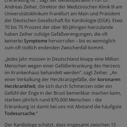
Erkrankung ist“, sagt der Gefäßspezialist Prof. Dr.
Andreas Zeiher, Direktor der Medizinischen Klinik III am
Universitätsklinikum Frankfurt am Main und Präsident
der Deutschen Gesellschaft für Kardiologie (DGK). Etwa
70 bis 75 Prozent der über 80-Jährigen hierzulande
haben Zeiher zufolge Gefäßverengungen, die oft
keinerlei
Symptome
hervorrufen – bis es womöglich
zum oft tödlich endenden Zwischenfall kommt.
„Jedes Jahr müssen in Deutschland knapp eine Million
Menschen wegen einer Gefäßerkrankung des Herzens
im Krankenhaus behandelt werden“, sagt Zeiher. „An
einer Verkalkung der Herzkranzgefäße, der
koronaren
Herzkrankheit
, die sich durch Schmerzen oder ein
Gefühl der Enge in der Brust bemerkbar machen kann,
sterben jährlich rund 870.000 Menschen – die
Erkrankung ist damit bei uns mit Abstand die häufigste
Todesursache
.“
Der Kardiologe schätzt, dass insgesamt zwischen 15