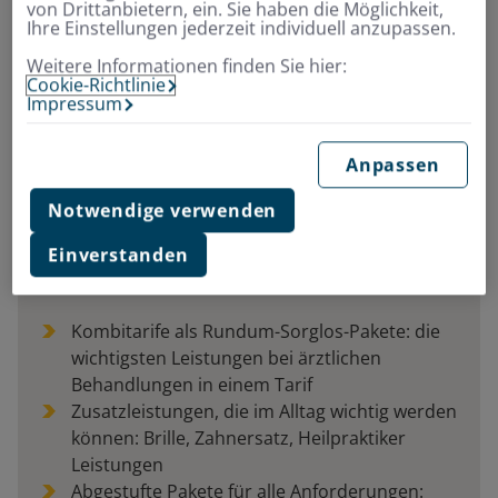
von Drittanbietern, ein. Sie haben die Möglichkeit,
Ihre Einstellungen jederzeit individuell anzupassen.
Weitere Informationen finden Sie hier:
Cookie-Richtlinie
Impressum
Anpassen
Finden Sie jetzt schnell & einfach Ihre
Notwendige verwenden
passende ambulante
Einverstanden
Zusatzversicherung
Kombitarife als Rundum-Sorglos-Pakete: die
wichtigsten Leistungen bei ärztlichen
Behandlungen in einem Tarif
Zusatzleistungen, die im Alltag wichtig werden
können: Brille, Zahnersatz, Heilpraktiker
Leistungen
Abgestufte Pakete für alle Anforderungen: