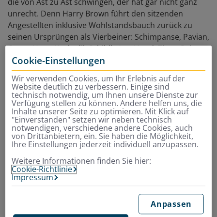
die von Ast zu Ast schwingen, der hat gar nicht ganz
unrecht. Denn Harry Brown führt den sitzenden
Angestellten inklusive Wohlstandsbauch zurück zu
seinen Ursprüngen als Vierbeiner: Schimpanse, Pavian,
Orang Utan, Krokodil, Schildkröte, Hund, Tiger, Spinne
Cookie-Einstellungen
– die meisten seiner Übungen haben ihr Vorbild in
einer Tierart.
Wir verwenden Cookies, um Ihr Erlebnis auf der
Website deutlich zu verbessern. Einige sind
Und so hangeln, robben, krabbeln, krauchen und
technisch notwendig, um Ihnen unsere Dienste zur
kriechen seine Schüler mit ihm häufig über Waldboden
Verfügung stellen zu können. Andere helfen uns, die
Inhalte unserer Seite zu optimieren. Mit Klick auf
und Wiese. Wichtig ist für Personaltrainer Brown:
"Einverstanden" setzen wir neben technisch
„Möglichst nah am Boden trainieren.“
notwendigen, verschiedene andere Cookies, auch
von Drittanbietern, ein. Sie haben die Möglichkeit,
Ihre Einstellungen jederzeit individuell anzupassen.
„ Möglichst nah am Boden
Weitere Informationen finden Sie hier:
Cookie-Richtlinie
trainieren.”
Impressum
Personaltrainer Harry Brown
Anpassen