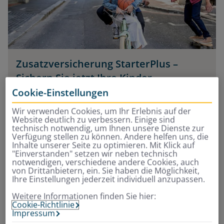
Zusatzversicherung StarterPlus –
Sichern Sie jetzt Ihre Kinder
umfassend ab
Cookie-Einstellungen
Wir verwenden Cookies, um Ihr Erlebnis auf der
Die Krankenzusatzversicherung für Kinder und
Website deutlich zu verbessern. Einige sind
Jugendliche
technisch notwendig, um Ihnen unsere Dienste zur
Verfügung stellen zu können. Andere helfen uns, die
Inhalte unserer Seite zu optimieren. Mit Klick auf
"Einverstanden" setzen wir neben technisch
Privater Zusatzschutz
für Ihr Kind ab dem 1.
notwendigen, verschiedene andere Cookies, auch
Tag
von Drittanbietern, ein. Sie haben die Möglichkeit,
Rundumschutz
in allen wichtigen
Ihre Einstellungen jederzeit individuell anzupassen.
Lebensbereichen
Weitere Informationen finden Sie hier:
inkl. Leistungen für
Brillen, beim Heilpraktiker,
Cookie-Richtlinie
Impressum
im Krankenhaus