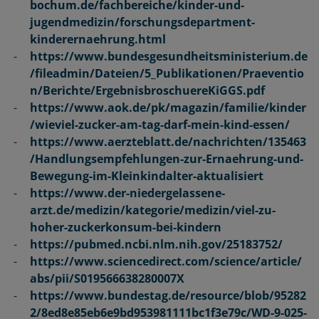
bochum.de/fachbereiche/kinder-und-
jugendmedizin/forschungsdepartment-
kinderernaehrung.html
https://www.bundesgesundheitsministerium.de
/fileadmin/Dateien/5_Publikationen/Praeventio
n/Berichte/ErgebnisbroschuereKiGGS.pdf
https://www.aok.de/pk/magazin/familie/kinder
/wieviel-zucker-am-tag-darf-mein-kind-essen/
https://www.aerzteblatt.de/nachrichten/135463
/Handlungsempfehlungen-zur-Ernaehrung-und-
Bewegung-im-Kleinkindalter-aktualisiert
https://www.der-niedergelassene-
arzt.de/medizin/kategorie/medizin/viel-zu-
hoher-zuckerkonsum-bei-kindern
https://pubmed.ncbi.nlm.nih.gov/25183752/
https://www.sciencedirect.com/science/article/
abs/pii/S019566638280007X
https://www.bundestag.de/resource/blob/95282
2/8ed8e85eb6e9bd953981111bc1f3e79c/WD-9-025-