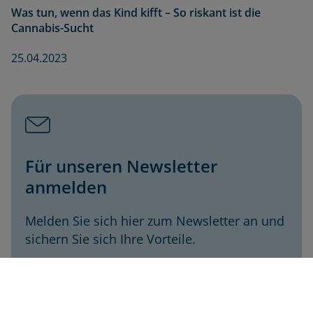
Was tun, wenn das Kind kifft – So riskant ist die
Cannabis-Sucht
25.04.2023
Für unseren Newsletter
anmelden
Melden Sie sich hier zum Newsletter an und
sichern Sie sich Ihre Vorteile.
Envivas Newsletter