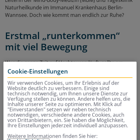
Leiterin der Mind-Body-Medizin (MBM) und Tagesklinik
Naturheilkunde im Immanuel Krankenhaus Berlin-
Wannsee. Doch wie kommt man endlich zur Ruhe?
Erstmal „runterkommen“
mit viel Bewegung
Wer die ganze Zeit auf Hochtouren läuft, sollte am
besten schon vor den Feiertagen Dampf ablassen.
Und
Cookie-Einstellungen
das heißt: Bewegung, Bewegung
, Bewegung. Damit
Wir verwenden Cookies, um Ihr Erlebnis auf der
reduziert man die biologischen Reaktionen, mit denen
Website deutlich zu verbessern. Einige sind
der Körper auf Stress reagiert. Denn im Stress werden
technisch notwendig, um Ihnen unsere Dienste zur
Verfügung stellen zu können. Andere helfen uns, die
verschiedene Hormone freigesetzt, darunter die
Inhalte unserer Seite zu optimieren. Mit Klick auf
sogenannten Stresshormone Adrenalin und Cortisol.
"Einverstanden" setzen wir neben technisch
notwendigen, verschiedene andere Cookies, auch
Sie bewirken unter anderem, dass Blutdruck und Puls,
von Drittanbietern, ein. Sie haben die Möglichkeit,
Ihre Einstellungen jederzeit individuell anzupassen.
Blutfette und Blutzucker ansteigen, die Verdauung
stagniert und die Muskeln anspannen. „Der Körper
Weitere Informationen finden Sie hier: