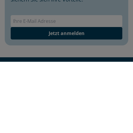
Envivas Newsletter
Jetzt anmelden
Envivas Krankenversicherung AG
Impressum
Datenschutz
Barrierefreiheit