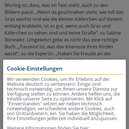
Wichtig ist, dass, was im Text steht, auch zu den
Bildern passt. „Wenn da geschrieben steht, wie toll das
Gras wächst und wie die kleinen Käferchen auf diesem
entlang krabbeln, ist es gut, wenn auch Gras und
Käferchen zu sehen sind und keine Straße“, so Sabine
Bonewitz. Umgekehrt gebe es nicht das eine richtige
Buch. „Passend ist, was das Interesse Ihres Kindes
weckt“, so die Expertin: „Haben Sie Freude an der
gemeinsam verbrachten Zeit!“ „Vorlesen ist eine
Superkraft. Es fördert die gesamte kindliche
Cookie-Einstellungen
Entwicklung“ stellt Sabine Bonewitz begeistert fest.
Wir verwenden Cookies, um Ihr Erlebnis auf der
Website deutlich zu verbessern. Einige sind
technisch notwendig, um Ihnen unsere Dienste zur
Pro Tag 15 Minuten Zeit zum
Verfügung stellen zu können. Andere helfen uns, die
Inhalte unserer Seite zu optimieren. Mit Klick auf
Vorlesen nehmen
"Einverstanden" setzen wir neben technisch
notwendigen, verschiedene andere Cookies, auch
von Drittanbietern, ein. Sie haben die Möglichkeit,
Falsch machen können Eltern beim Vorlesen ohnehin
Ihre Einstellungen jederzeit individuell anzupassen.
kaum etwas. „Kinder lieben per se die vertraute
Weitere Informationen finden Sie hier: