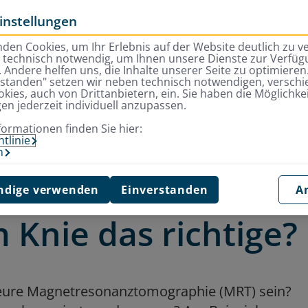
instellungen
den Cookies, um Ihr Erlebnis auf der Website deutlich zu v
d technisch notwendig, um Ihnen unsere Dienste zur Verfügu
 Andere helfen uns, die Inhalte unserer Seite zu optimieren.
rstanden" setzen wir neben technisch notwendigen, versch
kies, auch von Drittanbietern, ein. Sie haben die Möglichkei
gen jederzeit individuell anzupassen.
T: welches Verfahren ist beim Knie das richtige?
formationen finden Sie hier:
tlinie
m
r CT: welches
dige verwenden
Einverstanden
A
 Knie das richtige?
 teure Magnetresonanztomographie (MRT) sein?