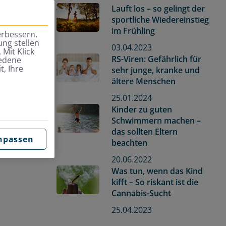
Lauft los – so gelingt der
sportliche Wiedereinstieg
im Frühling
erbessern.
ng stellen
03.04.2023
 Mit Klick
RS-Viren: Gefährlich für
iedene
t, Ihre
sehr junge, kranke und
ältere Menschen
25.01.2024
Kinder zu guten
Schwimmern machen –
das sollten Eltern
npassen
beachten
20.06.2022
Was tun, wenn das Kind
kifft – So riskant ist die
Cannabis-Sucht
25.04.2023