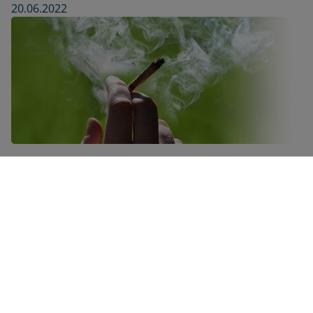
20.06.2022
Was tun, wenn das Kind kifft – So riskant ist die
Cannabis-Sucht
25.04.2023