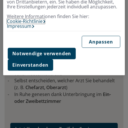
von Drittanbietern, ein. Sie haben die Möglichkeit,
Ihre Einstellungen jederzeit individuell anzupassen.
Weitere Informationen finden Sie hier:
Cookie-Richtlinie
Impressum
Finden Sie jetzt schnell und einfach
Anpassen
ihre passende
Krankenhauszusatzversicherung
Notwendige verwenden
Einverstanden
Die Vorteile eines
Privatpatienten
sichern bei
voller Kostenkontrolle
Selbst entscheiden, welcher Arzt Sie behandelt
(z. B.
Chefarzt, Oberarzt
)
In Ruhe genesen dank Unterbringung im
Ein-
oder Zweibettzimmer