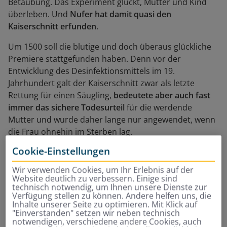
Betäubung. Das Experiment glückt, Mutter und Kind
überleben. Und
Nufer hat damit quasi den
Kaiserschnitt erfunden
.
Um 1500 soll die blutige und doch überaus glückliche
Premiere stattgefunden haben. Denn vor der
Entwicklung des Desinfektionsmittels im 19.
Jahrhundert galt der Kaiserschnitt zwar als letzte
Rettung für einen Säugling,
bedeutete aber auch fast
immer das sichere Todesurteil
für die werdende
Mutter und wurde daher lange nur angewendet, wenn
die Frau ohnehin im Sterben lag.
Cookie-Einstellungen
Wir verwenden Cookies, um Ihr Erlebnis auf der
Website deutlich zu verbessern. Einige sind
technisch notwendig, um Ihnen unsere Dienste zur
Verfügung stellen zu können. Andere helfen uns, die
Inhalte unserer Seite zu optimieren. Mit Klick auf
"Einverstanden" setzen wir neben technisch
notwendigen, verschiedene andere Cookies, auch