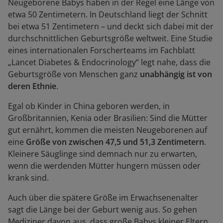
Neugeborene Babys haben in der Regel eine Länge von
etwa 50 Zentimetern. In Deutschland liegt der Schnitt
bei etwa 51 Zentimetern – und deckt sich dabei mit der
durchschnittlichen Geburtsgröße weltweit. Eine Studie
eines internationalen Forscherteams im Fachblatt
„Lancet Diabetes & Endocrinology“ legt nahe, dass die
Geburtsgröße von Menschen ganz
unabhängig ist von
deren Ethnie
.
Egal ob Kinder in China geboren werden, in
Großbritannien, Kenia oder Brasilien: Sind die Mütter
gut ernährt, kommen die meisten Neugeborenen auf
eine
Größe von zwischen 47,5 und 51,3 Zentimetern
.
Kleinere Säuglinge sind demnach nur zu erwarten,
wenn die werdenden Mütter hungern müssen oder
krank sind.
Auch über die spätere Größe im Erwachsenenalter
sagt die Länge bei der Geburt wenig aus. So gehen
Mediziner davon aus, dass große Babys kleiner Eltern