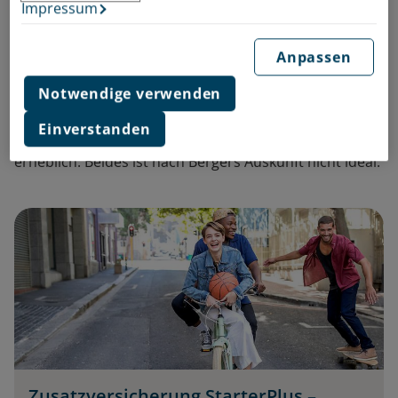
Impressum
Marienhaus Klinikum in Neuwied. Das ist so viel wie 14
Stück Butter. Oder drei große Kohlköpfe.
Anpassen
In Deutschland werden seiner Auskunft nach gut zwei
Notwendige verwenden
Drittel aller Kinder mit einem Startgewicht von drei bis
vier Kilogramm geboren. Ein Drittel allerdings
Einverstanden
unterschreitet oder überbietet das Gardemaß zum Teil
erheblich. Beides ist nach Bergers Auskunft nicht ideal.
Zusatzversicherung StarterPlus –