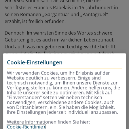
von 4600 Kühen satt. Die Geschichte, die der
Schriftsteller Francois Rabelais im 16. Jahrhundert in
seinen Romanen „Gargantua“ und „Pantagruel“
erzählt, ist freilich erfunden.
Dennoch: Im wahrsten Sinne des Wortes schwere
Geburten gibt es auch im wirklichen Leben zuhauf.
Und auch was neugeborene Leichtgewichte betrifft,
vermeldet die Medizin immer wieder neue Rekorde.
Cookie-Einstellungen
Das ideale Mittelmaß beim
Wir verwenden Cookies, um Ihr Erlebnis auf der
Website deutlich zu verbessern. Einige sind
Geburtsgewicht liegt bei
technisch notwendig, um Ihnen unsere Dienste zur
Verfügung stellen zu können. Andere helfen uns, die
knapp 3.500 Gramm
Inhalte unserer Seite zu optimieren. Mit Klick auf
"Einverstanden" setzen wir neben technisch
notwendigen, verschiedene andere Cookies, auch
von Drittanbietern, ein. Sie haben die Möglichkeit,
Dabei präferieren Mediziner das
unauffällige
Ihre Einstellungen jederzeit individuell anzupassen.
Mittelgewicht
. Ein Kind habe optimale Chancen, wenn
es bei der Geburt knapp
3.500 Gramm
wiege, sagt
Weitere Informationen finden Sie hier:
Cookie-Richtlinie
Professor Richard Berger, Chefarzt der Frauenklinik am