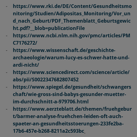
https://www.rki.de/DE/Content/Gesundheitsmo
nitoring/Studien/Adipositas_Monitoring/Vor_un
d_nach_Geburt/PDF_Themenblatt_Geburtsgewic
ht.pdf?__blob=publicationFile
https://www.ncbi.nlm.nih.gov/pmc/articles/PM
C7176272/
https://www.wissenschaft.de/geschichte-
archaeologie/warum-lucy-es-schwer-hatte-und-
ardi-nicht/
https://www.sciencedirect.com/science/article/
abs/pii/S0022347682807452
https://www.spiegel.de/gesundheit/schwangers
chaft/wie-gross-sind-babys-gesunder-muetter-
im-durchschnitt-a-979706.html
https://www.aerzteblatt.de/themen/fruehgebur
t/barmer-analyse-fruehchen-leiden-oft-auch-
spaeter-an-gesundheitsstoerungen-233fe2ba-
17b6-457e-b268-8211a2c593bc