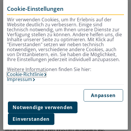
Weihnachten, zum letzten Mal Geburtstag gefeiert. Es
Cookie-Einstellungen
gelang uns aber, ihn in eine Studie einzuschließen.
Wir verwenden Cookies, um Ihr Erlebnis auf der
Website deutlich zu verbessern. Einige sind
technisch notwendig, um Ihnen unsere Dienste zur
„Unser Patient hatte schon
Verfügung stellen zu können. Andere helfen uns, die
Inhalte unserer Seite zu optimieren. Mit Klick auf
mit dem Leben abgeschlossen,
"Einverstanden" setzen wir neben technisch
notwendigen, verschiedene andere Cookies, auch
zum letzten Mal Weihnachten,
von Drittanbietern, ein. Sie haben die Möglichkeit,
Ihre Einstellungen jederzeit individuell anzupassen.
zum letzten Mal Geburtstag
Weitere Informationen finden Sie hier:
gefeiert.”
Cookie-Richtlinie
Impressum
Die Substanz, die hier per Infusion in den Körper fließt,
Anpassen
ist sehr nebenwirkungsreich. Es kommt beispielsweise
Notwendige verwenden
zu hohem Fieber, anfangs musste er deshalb auf die
Intensivstation. Bei unserem Patienten hat sich aber
Einverstanden
alles sehr positiv entwickelt. Mittlerweile holt er sich
seine Infusion alle zwei Wochen ambulant ab.