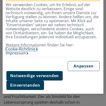
eines langen Wochenendes, je
Wir verwenden Cookies, um Ihr Erlebnis auf der
Website deutlich zu verbessern. Einige sind
älter, desto mehr fällt die
technisch notwendig, um Ihnen unsere Dienste zur
Verfügung stellen zu können. Andere helfen uns, die
christliche Bedeutung ins
Inhalte unserer Seite zu optimieren. Mit Klick auf
"Einverstanden" setzen wir neben technisch
Gewicht.”
notwendigen, verschiedene andere Cookies, auch
von Drittanbietern, ein. Sie haben die Möglichkeit,
Ihre Einstellungen jederzeit individuell anzupassen.
Weitere Informationen finden Sie hier:
Eier als Sinnbild für die
Cookie-Richtlinie
Impressum
Rückkehr des Lebens
Anpassen
Aus christlicher Sicht feiert man an Ostern die
Auferstehung Jesu Christi, der nach seinem Tod am
Notwendige verwenden
Kreuz wieder zum Leben erweckt wurde. Aber nicht
nur der biblische Jahreskreis kennt den Neustart, auch
Einverstanden
ohne Christentum steht das Frühjahr für Neubeginn
und Fruchtbarkeit. Eier als Sinnbild für den
Lebensursprung spielten deshalb schon in