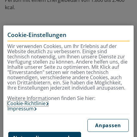
Person mit einem Energiebedarf von 1.800 bis 2.400
kcal.
„Zur bunten Auswahl gehören
Cookie-Einstellungen
auch Hülsenfrüchte wie
Wir verwenden Cookies, um Ihr Erlebnis auf der
Linsen, Kichererbsen und
Website deutlich zu verbessern. Einige sind
technisch notwendig, um Ihnen unsere Dienste zur
Bohnen sowie ungesalzene
Verfügung stellen zu können. Andere helfen uns, die
Inhalte unserer Seite zu optimieren. Mit Klick auf
Nüsse.”
"Einverstanden" setzen wir neben technisch
notwendigen, verschiedene andere Cookies, auch
von Drittanbietern, ein. Sie haben die Möglichkeit,
Ihre Einstellungen jederzeit individuell anzupassen.
Je nach persönlichen Vorlieben kann der
Weitere Informationen finden Sie hier:
Gemüseverzehr variieren. Grundsätzlich lässt sich
Cookie-Richtlinie
jedoch sagen, dass täglich Gemüse auf dem Speiseplan
Impressum
stehen sollte. Menschen, die aufgrund einer Diabetes-
oder Stoffwechselerkrankung weniger Zucker zu sich
Anpassen
nehmen wollen, sollten außerdem Gemüse