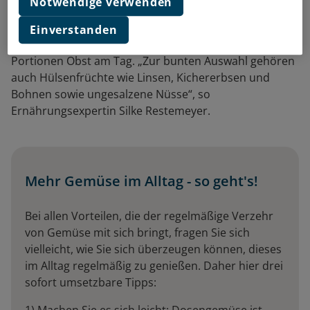
bevorzugen und Obst in Maßen genießen.
Notwendige verwenden
Die Deutsche Gesellschaft für Ernährung empfiehlt
Einverstanden
mindestens drei Portionen Gemüse und zwei
Portionen Obst am Tag. „Zur bunten Auswahl gehören
auch Hülsenfrüchte wie Linsen, Kichererbsen und
Bohnen sowie ungesalzene Nüsse“, so
Ernährungsexpertin Silke Restemeyer.
Mehr Gemüse im Alltag - so geht's!
Bei allen Vorteilen, die der regelmäßige Verzehr
von Gemüse mit sich bringt, fragen Sie sich
vielleicht, wie Sie sich überzeugen können, dieses
im Alltag regelmäßig zu genießen. Daher hier drei
sofort umsetzbare Tipps: