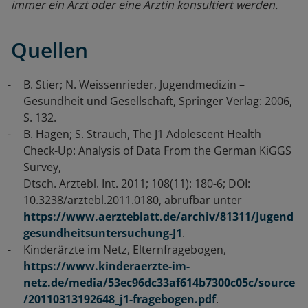
immer ein Arzt oder eine Ärztin konsultiert werden.
Quellen
B. Stier; N. Weissenrieder, Jugendmedizin –
Gesundheit und Gesellschaft, Springer Verlag: 2006,
S. 132.
B. Hagen; S. Strauch, The J1 Adolescent Health
Check-Up: Analysis of Data From the German KiGGS
Survey,
Dtsch. Arztebl. Int. 2011; 108(11): 180-6; DOI:
10.3238/arztebl.2011.0180, abrufbar unter
https://www.aerzteblatt.de/archiv/81311/Jugend
gesundheitsuntersuchung-J1
.
Kinderärzte im Netz, Elternfragebogen,
https://www.kinderaerzte-im-
netz.de/media/53ec96dc33af614b7300c05c/source
/20110313192648_j1-fragebogen.pdf
.