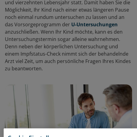
und vierzehnten Lebensjahr statt. Damit haben Sie die
Möglichkeit, Ihr Kind nach einer etwas längeren Pause
noch einmal rundum untersuchen zu lassen und an
das Vorsorgeprogramm der
U-Untersuchungen
anzuschließen. Wenn Ihr Kind möchte, kann es den
Untersuchungstermin sogar alleine wahrnehmen.
Denn neben der körperlichen Untersuchung und
einem Impfstatus-Check nimmt sich der behandelnde
Arzt viel Zeit, um auch persönliche Fragen Ihres Kindes
zu beantworten.