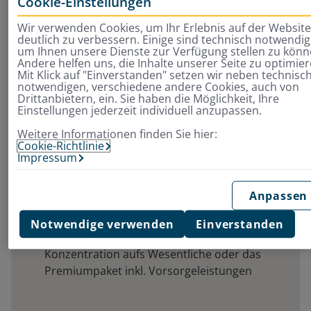
Cookie-Einstellungen
Wir verwenden Cookies, um Ihr Erlebnis auf der Websit
deutlich zu verbessern. Einige sind technisch notwendig
um Ihnen unsere Dienste zur Verfügung stellen zu könn
Finden Sie jetzt schnell & einfach Ihre
Andere helfen uns, die Inhalte unserer Seite zu optimier
Mit Klick auf "Einverstanden" setzen wir neben technisc
passende ambulante
notwendigen, verschiedene andere Cookies, auch von
Drittanbietern, ein. Sie haben die Möglichkeit, Ihre
Zusatzversicherung
Einstellungen jederzeit individuell anzupassen.
Weitere Informationen finden Sie hier:
Kombitarife als Rundum-Sorglos-Pakete: die
Cookie-Richtlinie
wichtigsten Leistungen bei ärztlichen
Impressum
Behandlungen in einem Tarif
Zusatzleistungen, die im Alltag wichtig werden
Anpassen
können: Brille, Zahnersatz, Heilpraktiker
Leistungen
Notwendige verwenden
Einverstanden
Abgestufte Pakete für alle Anforderungen:
Konzentration aufs Wesentliche oder das
Premiumpaket inkl. Vorsorgeleistungen