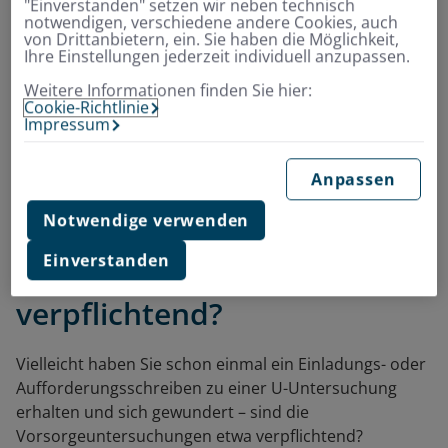
"Einverstanden" setzen wir neben technisch
Rundumschutz
in allen wichtigen
notwendigen, verschiedene andere Cookies, auch
von Drittanbietern, ein. Sie haben die Möglichkeit,
Lebensbereichen
Ihre Einstellungen jederzeit individuell anzupassen.
inkl. Leistungen für
Brillen, beim Heilpraktiker,
im Krankenhaus
Weitere Informationen finden Sie hier:
Cookie-Richtlinie
Impressum
Jetzt Beitrag berechnen und online
Anpassen
abschließen
Notwendige verwenden
Einverstanden
Sind U-Untersuchungen
verpflichtend?
Vielleicht haben Sie schon einmal ein Einladungs- oder
Aufforderungsschreiben zu einer U-Untersuchung
erhalten und sich gewundert – sind die
Vorsorgeuntersuchungen etwa verpflichtend?