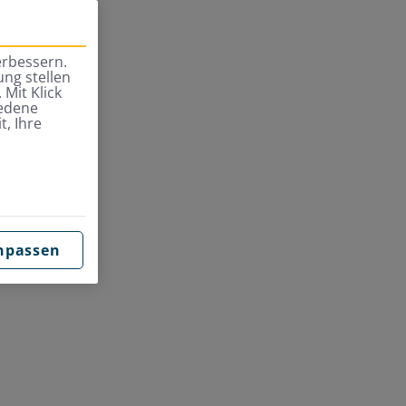
erbessern.
ng stellen
 Mit Klick
iedene
t, Ihre
npassen