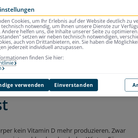
instellungen
den Cookies, um Ihr Erlebnis auf der Website deutlich zu v
d technisch notwendig, um Ihnen unsere Dienste zur Verfügu
 Andere helfen uns, die Inhalte unserer Seite zu optimieren.
rstanden" setzen wir neben technisch notwendigen, versch
kies, auch von Drittanbietern, ein. Sie haben die Möglichkei
gen jederzeit individuell anzupassen.
ie Einnahme von Kapseln sinnvoll ist
formationen finden Sie hier:
tlinie
m
 die Einnahme von
dige verwenden
Einverstanden
A
st
rper kein Vitamin D mehr produzieren. Zwar