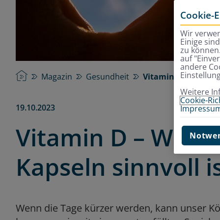
Cookie-E
Wir verwen
Einige sin
zu können.
auf "Einve
andere Coo
Einstellun
Startseite
Magazin
Gesundheit
Vitamin D – Wann d
Weitere In
Cookie-Rich
19.10.2023
Impressu
Vitamin D – Wann
Notwen
Kapseln sinnvoll i
Wenn die Tage kürzer werden, kann unser Kö