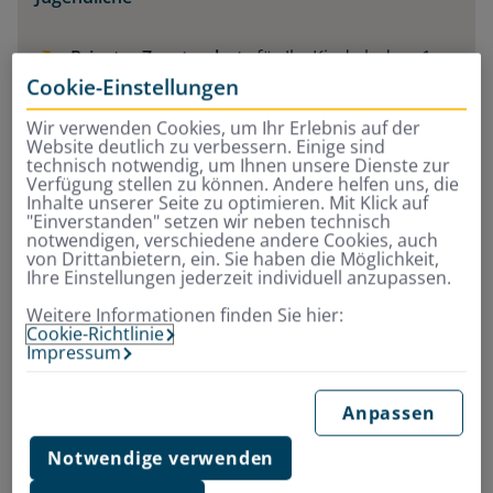
Privater Zusatzschutz
für Ihr Kind ab dem 1.
Tag
Cookie-Einstellungen
Rundumschutz
in allen wichtigen
Wir verwenden Cookies, um Ihr Erlebnis auf der
Lebensbereichen
Website deutlich zu verbessern. Einige sind
inkl. Leistungen für
Brillen, beim Heilpraktiker,
technisch notwendig, um Ihnen unsere Dienste zur
Verfügung stellen zu können. Andere helfen uns, die
im Krankenhaus
Inhalte unserer Seite zu optimieren. Mit Klick auf
"Einverstanden" setzen wir neben technisch
notwendigen, verschiedene andere Cookies, auch
von Drittanbietern, ein. Sie haben die Möglichkeit,
Jetzt Beitrag berechnen und online
Ihre Einstellungen jederzeit individuell anzupassen.
abschließen
Weitere Informationen finden Sie hier:
Cookie-Richtlinie
Impressum
Was sollte man bei Fieber
Anpassen
tun?
Notwendige verwenden
Hat das Kind Fieber, sollte man regelmäßig (3-mal