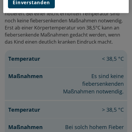
Einverstanden
täglich) die Temperatur messen und sich die Werte
notieren. Bei einer leicht erhöhten Temperatur sind
noch keine fiebersenkenden Maßnahmen notwendig.
Erst ab einer Körpertemperatur von 38,5°C kann an
fiebersenkende Maßnahmen gedacht werden, wenn
das Kind einen deutlich kranken Eindruck macht.
Temperatur
Maßnahmen
< 38,5 °C
Es sind keine
fiebersenkenden
Maßnahmen notwendig.
> 38,5 °C
Bei solch hohem Fieber