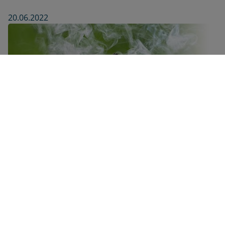
20.06.2022
Was tun, wenn das Kind kifft – So riskant ist die
Cannabis-Sucht
25.04.2023