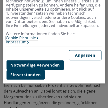
technisch notwendig, um Ihnen unsere Dienste zur
Verfügung stellen zu können. Andere helfen uns, die
er aufschließe, um anschließend in den Tag zu starten.
Inhalte unserer Seite zu optimieren. Mit Klick auf
"Einverstanden" setzen wir neben technisch
notwendigen, verschiedene andere Cookies, auch
Die Morgenroutine der
von Drittanbietern, ein. Sie haben die Möglichkeit,
Ihre Einstellungen jederzeit individuell anzupassen.
meisten Deutschen:
Weitere Informationen finden Sie hier:
Zähneputzen
Cookie-Richtlinie
Impressum
Nicht jede Morgenroutine ist eine solch ausgefeilte. So
Anpassen
gaben in einer Studie, befragt nach ihren Ritualen nach
dem Aufstehen, drei von vier Deutschen an, sich die
Notwendige verwenden
Zähne zu putzen. Zwei Drittel trinken demnach zum
Start in den Tag Kaffee und jeder Fünfte checkt erstmal
Einverstanden
seine Social-Media-Accounts. Sport am Morgen steht
hiernach bei nur sieben Prozent als Gewohnheit nach
dem Aufwachen an. Dabei lohnt es sich, die eigene
Morgenroutine zu überdenken und sie um
Handlungen zu ergänzen, die gesünder, glücklicher