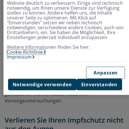
Website deutlich zu verbessern. Einige sind technisch
Jetzt Beitrag berechnen und online
notwendig, um Ihnen unsere Dienste zur Verfügung
abschließen
stellen zu können. Andere helfen uns, die Inhalte
unserer Seite zu optimieren. Mit Klick auf
"Einverstanden" setzen wir neben technisch
notwendigen, verschiedene andere Cookies, auch von
Drittanbietern, ein. Sie haben die Möglichkeit, Ihre
Welche
Einstellungen jederzeit individuell anzupassen.
Vorsorgeuntersuchungen
Weitere Informationen finden Sie hier:
Cookie-Richtlinie
sind für Frauen sinnvoll?
Impressum
Anpassen
Egal, ob es um den Gang zum Zahnarzt oder zum
Gynäkologen geht – Vorsorge beginnt schon in jungen
Notwendige verwenden
Einverstanden
Jahren. Nachfolgend finden Sie die wichtigsten von den
gesetzlichen Krankenkassen bezahlten
Vorsorgeuntersuchungen.
Verlieren Sie Ihren Impfschutz nicht
aus den Augen