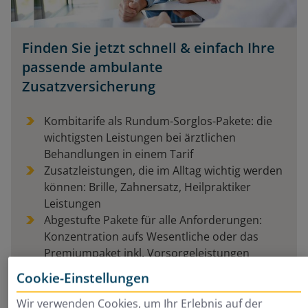
Finden Sie jetzt schnell & einfach Ihre
passende ambulante
Zusatzversicherung
Kombitarife als Rundum-Sorglos-Pakete: die
wichtigsten Leistungen bei ärztlichen
Behandlungen in einem Tarif
Zusatzleistungen, die im Alltag wichtig werden
können: Brille, Zahnersatz, Heilpraktiker
Leistungen
Abgestufte Pakete für alle Anforderungen:
Konzentration aufs Wesentliche oder das
Premiumpaket inkl. Vorsorgeleistungen
Cookie-Einstellungen
Wir verwenden Cookies, um Ihr Erlebnis auf der