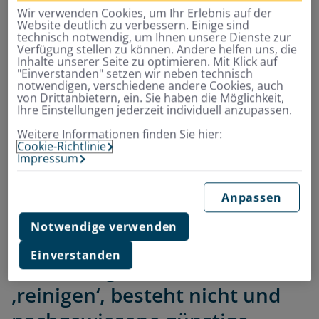
sogar konkrete Vorteile: „Die Wahrscheinlichkeit einer
Wir verwenden Cookies, um Ihr Erlebnis auf der
Website deutlich zu verbessern. Einige sind
Infektion des Körpers mit Bakterien im Rahmen einer
technisch notwendig, um Ihnen unsere Dienste zur
Darmoperation nimmt ab und bei der Darmspiegelung
Verfügung stellen zu können. Andere helfen uns, die
Inhalte unserer Seite zu optimieren. Mit Klick auf
nimmt die Qualität durch die bessere Sicht zu“, so Prof.
"Einverstanden" setzen wir neben technisch
Dr. Sarrazin.
notwendigen, verschiedene andere Cookies, auch
von Drittanbietern, ein. Sie haben die Möglichkeit,
Sonstige Vorteile bei einer nicht medizinisch
Ihre Einstellungen jederzeit individuell anzupassen.
indizierten Anwendung seien ihm jedoch nicht
Weitere Informationen finden Sie hier:
bekannt. „Eine medizinische Notwendigkeit, den Darm
Cookie-Richtlinie
Impressum
von Zeit zu Zeit zu ‚reinigen‘, besteht nicht und
medizinisch nachgewiesene günstige Effekte sind nicht
bekannt“, so der Experte.
Anpassen
Notwendige verwenden
„Eine medizinische
Einverstanden
Notwendigkeit, den Darm zu
‚reinigen‘, besteht nicht und