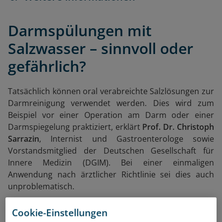
Darmspülungen mit
Salzwasser – sinnvoll oder
gefährlich?
Tatsächlich können oral verabreichte Salzlösungen zur
Darmreinigung verwendet werden. Dies wird zum
Beispiel vor einer Operation am Darm oder einer
Darmspiegelung praktiziert, erklärt
Prof. Dr. Christoph
Sarrazin
, Internist und Gastroenterologe sowie
Vorstandsmitglied der Deutschen Gesellschaft für
Innere Medizin (DGIM). Bei einer einmaligen
Anwendung nach ärztlicher Richtlinie sei dies auch
unproblematisch.
Eine Darmspülung mit Salzwasser habe bei
Cookie-Einstellungen
sachgerechter Anwendung unter ärztlicher Aufsicht