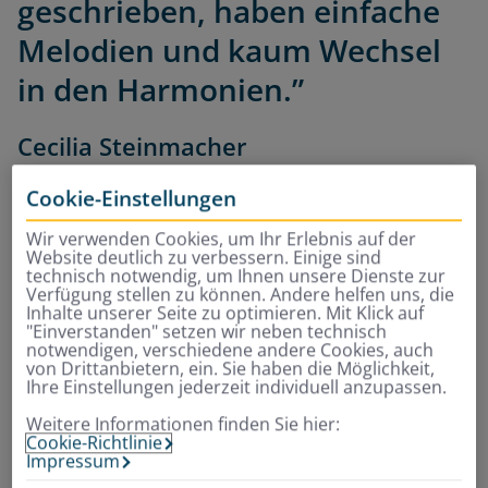
geschrieben, haben einfache
Melodien und kaum Wechsel
in den Harmonien.”
Cecilia Steinmacher
Cookie-Einstellungen
„Ich glaube, es gibt einen Unterschied zwischen
Wir verwenden Cookies, um Ihr Erlebnis auf der
Weihnachtsliedern, die wir gerne hören, und denen,
Website deutlich zu verbessern. Einige sind
die wir selbst singen“, sagt Cecilia Steinmacher. „Die
technisch notwendig, um Ihnen unsere Dienste zur
traditionsreichen Lieder singen wir eher, die populären
Verfügung stellen zu können. Andere helfen uns, die
Inhalte unserer Seite zu optimieren. Mit Klick auf
hören wir mehr.“
"Einverstanden" setzen wir neben technisch
notwendigen, verschiedene andere Cookies, auch
von Drittanbietern, ein. Sie haben die Möglichkeit,
Ihre Einstellungen jederzeit individuell anzupassen.
Weitere Informationen finden Sie hier:
Trotzdem gibt es einige musikalische Aspekte, die
Cookie-Richtlinie
viele Weihnachtslieder eint, erklärt Steinmacher:
Impressum
„Fast alle sind in Dur geschrieben, haben einfache