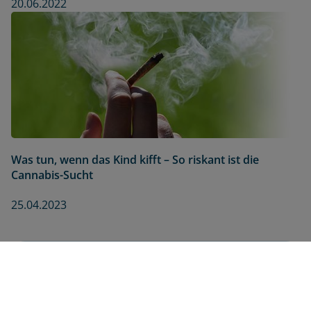
20.06.2022
Was tun, wenn das Kind kifft – So riskant ist die
Cannabis-Sucht
25.04.2023