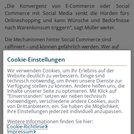
„Die Konvergenz von E-Commerce oder Social
Commerce mit Social Media senkt die Hürden fürs
Onlineshopping und kann Wünsche und Bedürfnisse
nach Warenkonsum triggern“, sagt Müller weiter.
Die Mechanismen hinter Social Commerce sind
raffiniert – und können gefährlich werden. Wer auf
TikTok, Instagram & Co. unterwegs ist, befindet sich
Cookie-Einstellungen
nicht in einem neutralen Unterhaltungsraum, sondern
in einem Marktplatz mit eingebauten Reizen. Es
Wir verwenden Cookies, um Ihr Erlebnis auf der
erscheint zwar alles wie Content, ist aber
Website deutlich zu verbessern. Einige sind
technisch notwendig, um Ihnen unsere Dienste zur
Verkaufsumgebung. Die Grenze zwischen
Verfügung stellen zu können. Andere helfen uns, die
Unterhaltung und Werbung verschwimmt – und mit ihr
Inhalte unserer Seite zu optimieren. Mit Klick auf
"Einverstanden" setzen wir neben technisch
auch die Grenze zwischen Wunsch und Kauf.
notwendigen, verschiedene andere Cookies, auch
von Drittanbietern, ein. Sie haben die Möglichkeit,
Ihre Einstellungen jederzeit individuell anzupassen.
„Auf Social Media ist man
Weitere Informationen finden Sie hier:
nicht in einem neutralen
Cookie-Richtlinie
Impressum