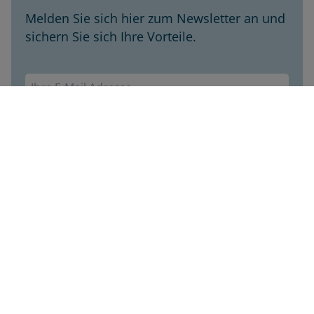
Melden Sie sich hier zum Newsletter an und
sichern Sie sich Ihre Vorteile.
Envivas Newsletter
Jetzt anmelden
Envivas Krankenversicherung AG