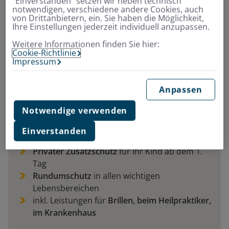
"Einverstanden" setzen wir neben technisch
notwendigen, verschiedene andere Cookies, auch
von Drittanbietern, ein. Sie haben die Möglichkeit,
Ihre Einstellungen jederzeit individuell anzupassen.
Weitere Informationen finden Sie hier:
Cookie-Richtlinie
Zusatzversicherung StarterPlus –
Impressum
Sichern Sie jetzt Ihre Kinder
umfassend ab
Anpassen
Notwendige verwenden
Die Krankenzusatzversicherung für Kinder und
Jugendliche
Einverstanden
Privater Zusatzschutz
für Ihr Kind ab dem 1.
Tag
Rundumschutz
in allen wichtigen
Lebensbereichen
inkl. Leistungen für
Brillen, beim Heilpraktiker,
im Krankenhaus