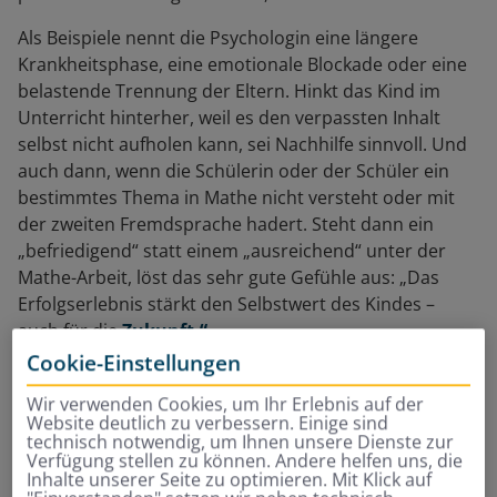
Als Beispiele nennt die Psychologin eine längere
Krankheitsphase, eine emotionale Blockade oder eine
belastende Trennung der Eltern. Hinkt das Kind im
Unterricht hinterher, weil es den verpassten Inhalt
selbst nicht aufholen kann, sei Nachhilfe sinnvoll. Und
auch dann, wenn die Schülerin oder der Schüler ein
bestimmtes Thema in Mathe nicht versteht oder mit
der zweiten Fremdsprache hadert. Steht dann ein
„befriedigend“ statt einem „ausreichend“ unter der
Mathe-Arbeit, löst das sehr gute Gefühle aus: „Das
Erfolgserlebnis stärkt den Selbstwert des Kindes –
auch für die
Zukunft.“
Cookie-Einstellungen
Wir verwenden Cookies, um Ihr Erlebnis auf der
Website deutlich zu verbessern. Einige sind
technisch notwendig, um Ihnen unsere Dienste zur
Verfügung stellen zu können. Andere helfen uns, die
Inhalte unserer Seite zu optimieren. Mit Klick auf