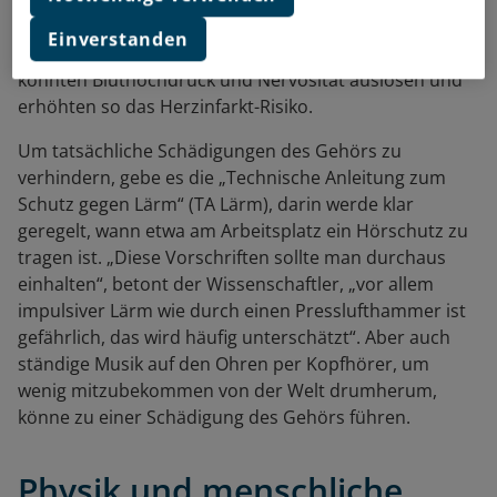
durchschlafen können, fehlt die Erholung, und das
macht nachweislich krank.“ Dadurch werde zwar nicht
Einverstanden
das Gehör geschädigt, aber die Rückwirkungen
könnten Bluthochdruck und Nervosität auslösen und
erhöhten so das Herzinfarkt-Risiko.
Um tatsächliche Schädigungen des Gehörs zu
verhindern, gebe es die „Technische Anleitung zum
Schutz gegen Lärm“ (TA Lärm), darin werde klar
geregelt, wann etwa am Arbeitsplatz ein Hörschutz zu
tragen ist. „Diese Vorschriften sollte man durchaus
einhalten“, betont der Wissenschaftler, „vor allem
impulsiver Lärm wie durch einen Presslufthammer ist
gefährlich, das wird häufig unterschätzt“. Aber auch
ständige Musik auf den Ohren per Kopfhörer, um
wenig mitzubekommen von der Welt drumherum,
könne zu einer Schädigung des Gehörs führen.
Physik und menschliche