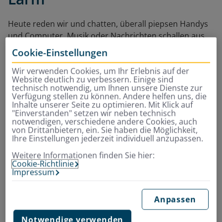
Heute reden wir und chatten, überall piepsen Handys
und Computer, Musik oder Nachrichten schallen aus
unzähligen Lautsprechern. Wir sind von Lärm
Cookie-Einstellungen
umgeben, von zunehmendem Verkehrs- und
Wir verwenden Cookies, um Ihr Erlebnis auf der
Arbeitsstättenlärm, von Freizeitlärm oder
Website deutlich zu verbessern. Einige sind
Nachbarschaftslärm. Der Soundscape unseres
technisch notwendig, um Ihnen unsere Dienste zur
modernen Alltags kann ganz schön zermürbend sein.
Verfügung stellen zu können. Andere helfen uns, die
Inhalte unserer Seite zu optimieren. Mit Klick auf
Laut Weltgesundheitsorganisation WHO ist Lärm ein
"Einverstanden" setzen wir neben technisch
bedeutender Faktor in West-Europa, er zählt zu den
notwendigen, verschiedene andere Cookies, auch
von Drittanbietern, ein. Sie haben die Möglichkeit,
stark gesundheitsgefährdenden Umwelteinflüssen.
Ihre Einstellungen jederzeit individuell anzupassen.
Eine Millionen gesunder Lebensjahre gingen jedes Jahr
auf Grund von Verkehrslärm verloren, heißt es in
Weitere Informationen finden Sie hier:
Cookie-Richtlinie
einem WHO-Bericht.
Impressum
Nicht umsonst gebe es klare Lärmschutz-
Verordnungen mit etwa Nachtflug-Verboten, sagt
Anpassen
Psychoakustiker Seeber. „Wenn Leute nicht sauber
Notwendige verwenden