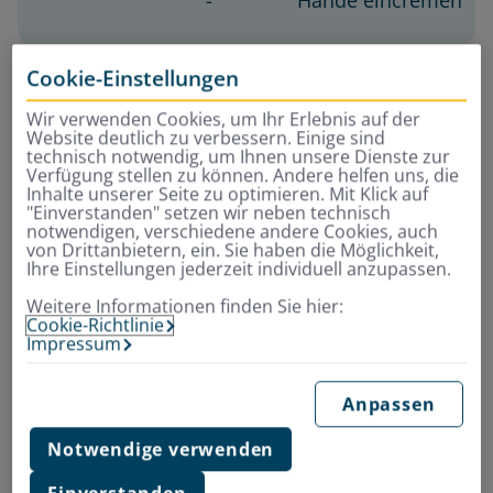
Hände eincremen
Cookie-Einstellungen
Warum sind die Lippen
Wir verwenden Cookies, um Ihr Erlebnis auf der
besonders gefährdet?
Website deutlich zu verbessern. Einige sind
technisch notwendig, um Ihnen unsere Dienste zur
Verfügung stellen zu können. Andere helfen uns, die
Inhalte unserer Seite zu optimieren. Mit Klick auf
Von Natur aus umgibt ein Mantel unsere Haut, ein
"Einverstanden" setzen wir neben technisch
Säureschutzmantel mit komplexer Zusammensetzung.
notwendigen, verschiedene andere Cookies, auch
von Drittanbietern, ein. Sie haben die Möglichkeit,
Dieser natürliche Schutzwall besteht vor allem aus Talg
Ihre Einstellungen jederzeit individuell anzupassen.
und Schweiß. Allerdings schränken Talg- und
Weitere Informationen finden Sie hier:
Schweißdrüsen ihre Tätigkeit bei sinkenden
Cookie-Richtlinie
Temperaturen ein. Außerdem kann die Haut
Impressum
Feuchtigkeit dann nicht mehr so gut speichern. Der
Schutzwall bekommt Lücken.
Anpassen
Besonders anfällig ist die Haut dort, wo sie nicht so gut
Notwendige verwenden
befettet wird: Eben an den Lippen. Ausgerechnet das
Lippenrot, also die Übergangszone zwischen Außen-