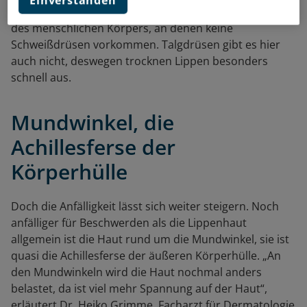
Einverstanden
und Innenseite der Lippen, ist eine der wenigen Stellen
des menschlichen Körpers, an denen keine
Schweißdrüsen vorkommen. Talgdrüsen gibt es hier
auch nicht, deswegen trocknen Lippen besonders
schnell aus.
Mundwinkel, die
Achillesferse der
Körperhülle
Doch die Anfälligkeit lässt sich weiter steigern. Noch
anfälliger für Beschwerden als die Lippenhaut
allgemein ist die Haut rund um die Mundwinkel, sie ist
quasi die Achillesferse der äußeren Körperhülle. „An
den Mundwinkeln wird die Haut nochmal anders
belastet, da ist viel mehr Spannung auf der Haut“,
erläutert Dr. Heiko Grimme, Facharzt für Dermatologie