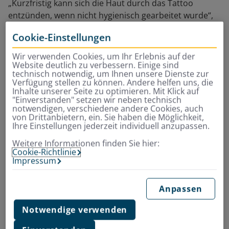
„Kurzfristig kann sich die Haut durch das Tattoo
entzünden, wenn nicht hygienisch gearbeitet wurde“,
sagt der Dermatologe. Man sollte darauf achten, dass
Cookie-Einstellungen
das Studio sauber ist, der Tätowierer Handschuhe
trägt und sich auf die Empfehlungen aus dem
Wir verwenden Cookies, um Ihr Erlebnis auf der
Freundeskreis verlassen. Die Hygiene-Standards in
Website deutlich zu verbessern. Einige sind
technisch notwendig, um Ihnen unsere Dienste zur
deutschen Studios seien mittlerweile aber sehr gut,
Verfügung stellen zu können. Andere helfen uns, die
beruhigt der Arzt.
Inhalte unserer Seite zu optimieren. Mit Klick auf
"Einverstanden" setzen wir neben technisch
notwendigen, verschiedene andere Cookies, auch
Er rät absolut davon ab, sich aus einer Urlaubslaune
von Drittanbietern, ein. Sie haben die Möglichkeit,
heraus ein Tattoo in fernen Ländern stechen zu lassen.
Ihre Einstellungen jederzeit individuell anzupassen.
Verunreinigte Tätowiernadeln können nämlich nicht
Weitere Informationen finden Sie hier:
nur Entzündungen verursachen, sondern auch Virus-
Cookie-Richtlinie
Krankheiten wie Hepatitis übertragen.
Impressum
Anpassen
Notwendige verwenden