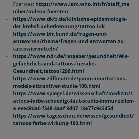
Foerster:
https://www.iarc.who.int/fr/staff_me
mber/milena-foerster/
https://www.dkfz.de/klinische-epidemiologie-
der-krebsfrueherkennung/tattoo-ink
https://www.bfr.bund.de/fragen-und-
antworten/thema/fragen-und-antworten-zu-
taetowiermitteln/
https://www.ndr.de/ratgeber/gesundheit/Wie-
gefaehrlich-sind-Tattoos-fuer-die-
Gesundheit,tattoo1296.html
https://www.zdfheute.de/panorama/tattoos-
models-attraktiver-studie-100.html
https://www.spiegel.de/wissenschaft/medizin/t
attoos-farbe-schaedigt-laut-studie-immunzellen-
a-eee49da6-f348-4aaf-9d07-13a77c94345d
https://www.tagesschau.de/wissen/gesundheit/
tattoos-farbe-wirkung-100.html