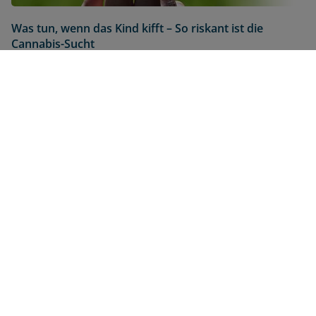
Was tun, wenn das Kind kifft – So riskant ist die
Cannabis-Sucht
25.04.2023
Für unseren Newsletter
anmelden
Melden Sie sich hier zum Newsletter an und
sichern Sie sich Ihre Vorteile.
Envivas Newsletter