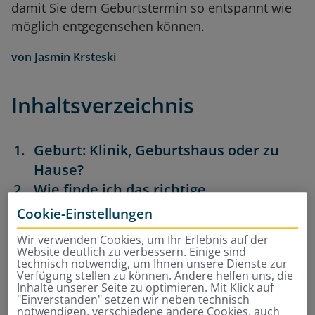
damit Sie dem Geburtstermin so entspannt wie
möglich entgegensehen können.
von
Jasmin Krsteski
Inhaltsverzeichnis
Geburt: Klinik, Geburtshaus oder zu
Hause?
Wie finde ich das richtige
Krankenhaus?
Cookie-Einstellungen
Mit oder ohne angeschlossener
Wir verwenden Cookies, um Ihr Erlebnis auf der
Kinderklinik?
Website deutlich zu verbessern. Einige sind
technisch notwendig, um Ihnen unsere Dienste zur
Wann zur Geburt anmelden?
Verfügung stellen zu können. Andere helfen uns, die
Wie läuft die Anmeldung im
Inhalte unserer Seite zu optimieren. Mit Klick auf
"Einverstanden" setzen wir neben technisch
Krankenhaus ab?
notwendigen, verschiedene andere Cookies, auch