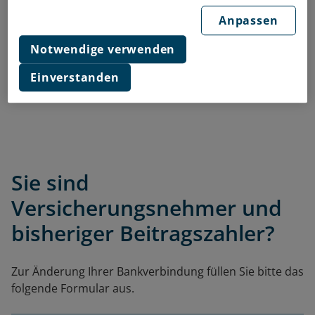
50670 Köln
Anpassen
Notwendige verwenden
Einverstanden
SEPA Lastschriftmandat
Sie sind
Versicherungsnehmer und
bisheriger Beitragszahler?
Zur Änderung Ihrer Bankverbindung füllen Sie bitte das
folgende Formular aus.