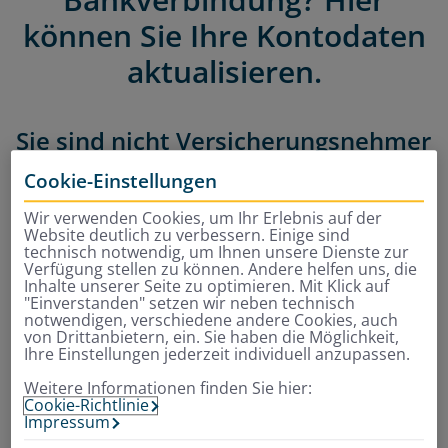
können Sie Ihre Kontodaten
aktualisieren.
Sie sind nicht Versicherungsnehmer
und bisheriger Beitragszahler?
Cookie-Einstellungen
Wir verwenden Cookies, um Ihr Erlebnis auf der
Zur Änderung Ihrer Bankverbindung benötigen wir ein
Website deutlich zu verbessern. Einige sind
neues SEPA-Lastschriftmandat.
technisch notwendig, um Ihnen unsere Dienste zur
Verfügung stellen zu können. Andere helfen uns, die
Bitte laden Sie das SEPA-Formular für eine monatliche
Inhalte unserer Seite zu optimieren. Mit Klick auf
"Einverstanden" setzen wir neben technisch
oder jährliche Zahlung herunter. Beachten Sie, dass
notwendigen, verschiedene andere Cookies, auch
das jährliche SEPA-Mandat ausschließlich für den Tarif
von Drittanbietern, ein. Sie haben die Möglichkeit,
Ihre Einstellungen jederzeit individuell anzupassen.
TravelPlus gültig ist. Schicken Sie ein unterschriebenes
Original an:
Weitere Informationen finden Sie hier:
Cookie-Richtlinie
Envivas Krankenversicherung AG
Impressum
Gereonswall 68