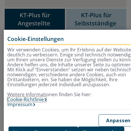
Leistung
KT-Plus für
KT-Plus für
Angestellte
Selbstständige
ab Woche 4, 7 oder 27
Inbegriffen
Cookie-Einstellungen
Leis­tungs­be­ginn
Inbegriffen
ab Woche 7 oder 27
wähl­bar
Wir verwenden Cookies, um Ihr Erlebnis auf der Websit
deutlich zu verbessern. Einige sind technisch notwendig
um Ihnen unsere Dienste zur Verfügung stellen zu könn
bis zur Höhe des Nettoeinkommens
Andere helfen uns, die Inhalte unserer Seite zu optimier
bis zur Höhe des
Mit Klick auf "Einverstanden" setzen wir neben technisc
Leis­tungs­um­fang
notwendigen, verschiedene andere Cookies, auch von
Nettoeinkommens
Drittanbietern, ein. Sie haben die Möglichkeit, Ihre
Einstellungen jederzeit individuell anzupassen.
zeitlich unbegrenzt für die Dauer der Arbeitsunfäh
zeitlich unbegrenzt für
Weitere Informationen finden Sie hier:
Leis­tungs­dau­er
die Dauer der
Cookie-Richtlinie
Impressum
Arbeitsunfähigkeit
Inbegriffen
Anpassen
Ar­beits­un­fäl­le und
Inbegriffen
Be­rufs­krank­hei­ten