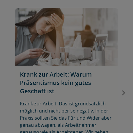
V
g
b
s
Krank zur Arbeit: Warum
s
D
Präsentismus kein gutes
i
Geschäft ist
s
s
Krank zur Arbeit: Das ist grundsätzlich
a
möglich und nicht per se negativ. In der
Praxis sollten Sie das Für und Wider aber
genau abwägen, als Arbeitnehmer
genauso wie als Arbeitgeber. Wir geben