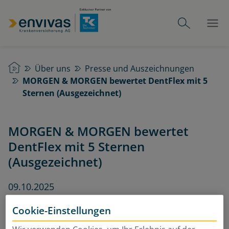
Startseite
Über uns
Presse und Auszeichnungen
MORGEN & MORGEN bewertet DentFlex mit 5
Sternen (Ausgezeichnet)
MORGEN & MORGEN bewertet
DentFlex mit 5 Sternen
(Ausgezeichnet)
09.10.2025
Cookie-Einstellungen
Seit über 30 Jahren stehen MORGEN & MORGEN