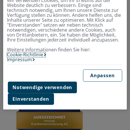
Wir verwenden Cookies, um Ihr Erlebnis auf der
Ratings für neutrale und präzise Bewertungen von
Website deutlich zu verbessern. Einige sind
Versicherungsunternehmen und ihren Tarifen. Die
technisch notwendig, um Ihnen unsere Dienste zur
Verfügung stellen zu können. Andere helfen uns, die
Ratings bieten Transparenz und unterstützen bei der
Inhalte unserer Seite zu optimieren. Mit Klick auf
Entscheidung für das passende Angebot. Die
"Einverstanden" setzen wir neben technisch
Bewertungsskala reicht von 1 bis 5 Sternen.
notwendigen, verschiedene andere Cookies, auch
von Drittanbietern, ein. Sie haben die Möglichkeit,
Ihre Einstellungen jederzeit individuell anzupassen.
Im aktuellen Rating der Zahnzusatzversicherungen
erhielt die Envivas für ihren Tarif DentFlex 5 Sterne –
Weitere Informationen finden Sie hier:
Cookie-Richtlinie
das Urteil: „Ausgezeichnet“, die bestmögliche
Impressum
Bewertung.
Mehr Informationen finden Interessierte unter
Anpassen
folgendem Link:
https://morgenundmorgen.com/
Notwendige verwenden
Einverstanden