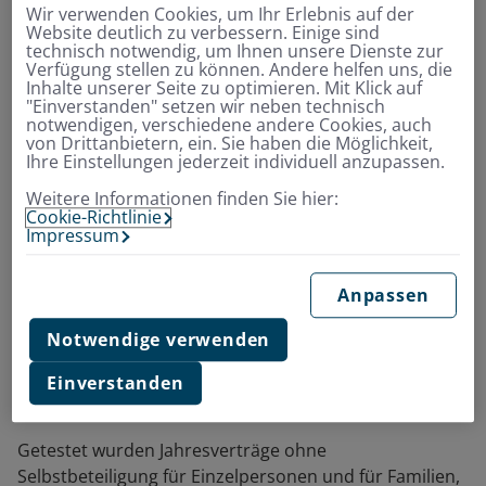
Wir verwenden Cookies, um Ihr Erlebnis auf der
Website deutlich zu verbessern. Einige sind
technisch notwendig, um Ihnen unsere Dienste zur
Verfügung stellen zu können. Andere helfen uns, die
Inhalte unserer Seite zu optimieren. Mit Klick auf
"Einverstanden" setzen wir neben technisch
notwendigen, verschiedene andere Cookies, auch
von Drittanbietern, ein. Sie haben die Möglichkeit,
Ihre Einstellungen jederzeit individuell anzupassen.
Weitere Informationen finden Sie hier:
Cookie-Richtlinie
In der Ausgabe 10/2025 testete Stiftung Warentest
Impressum
Finanzen Auslandskrankenversicherungen
–
insgesamt
91 Tarife für Familien und Einzelreisende.
Anpassen
Der Envivas Tarif
TravelXN
wurde mit der
Note 1,5
Notwendige verwenden
"sehr gut"
bewertet. Der Envivas Tarif
TravelXF
verpasste ganz knapp eine sehr gute Bewertung und
Einverstanden
erhielt mit der
Note 1,6 ein "gut"
.
Getestet wurden Jahresverträge ohne
Selbstbeteiligung für Einzelpersonen und für Familien,