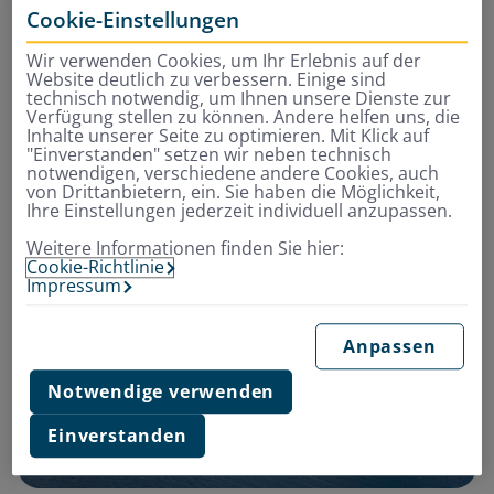
Cookie-Einstellungen
Spaziergang unternehmen kannst. An manchen Stellen
bekommst du sogar hier im ewigen Eis warme Füße:
Wir verwenden Cookies, um Ihr Erlebnis auf der
Hier steigt heißer Dampf in die Luft, ein untrügliches
Website deutlich zu verbessern. Einige sind
technisch notwendig, um Ihnen unsere Dienste zur
Zeichen dafür, wie aktiv der Vulkan von Deception
Verfügung stellen zu können. Andere helfen uns, die
Island immer noch ist.
Inhalte unserer Seite zu optimieren. Mit Klick auf
"Einverstanden" setzen wir neben technisch
notwendigen, verschiedene andere Cookies, auch
von Drittanbietern, ein. Sie haben die Möglichkeit,
Ihre Einstellungen jederzeit individuell anzupassen.
Weitere Informationen finden Sie hier:
Cookie-Richtlinie
Impressum
Anpassen
Notwendige verwenden
Einverstanden