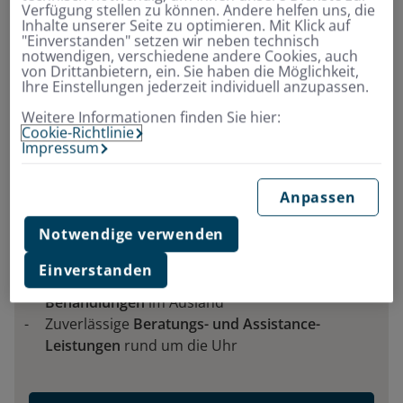
Verfügung stellen zu können. Andere helfen uns, die
Inhalte unserer Seite zu optimieren. Mit Klick auf
"Einverstanden" setzen wir neben technisch
notwendigen, verschiedene andere Cookies, auch
von Drittanbietern, ein. Sie haben die Möglichkeit,
Ihre Einstellungen jederzeit individuell anzupassen.
Weitere Informationen finden Sie hier:
Cookie-Richtlinie
Finden Sie jetzt schnell und einfach
Impressum
Ihre passende
Reisekrankenversicherung
Anpassen
Notwendige verwenden
Zusatzschutz für
Kurz- und Langzeitreisende
–
beruflich wie privat
Einverstanden
Starke Leistungen für
ambulante und stationäre
Behandlungen
im Ausland
Zuverlässige
Beratungs- und Assistance-
Leistungen
rund um die Uhr