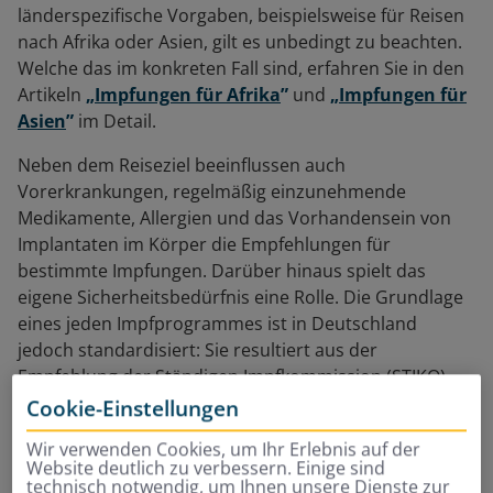
länderspezifische Vorgaben, beispielsweise für Reisen
nach Afrika oder Asien, gilt es unbedingt zu beachten.
Welche das im konkreten Fall sind, erfahren Sie in den
Artikeln
„Impfungen für Afrika
”
und
„Impfungen für
Asien
”
im Detail.
Neben dem Reiseziel beeinflussen auch
Vorerkrankungen, regelmäßig einzunehmende
Medikamente, Allergien und das Vorhandensein von
Implantaten im Körper die Empfehlungen für
bestimmte Impfungen. Darüber hinaus spielt das
eigene Sicherheitsbedürfnis eine Rolle. Die Grundlage
eines jeden Impfprogrammes ist in Deutschland
jedoch standardisiert: Sie resultiert aus der
Empfehlung der Ständigen Impfkommission (STIKO).
Cookie-Einstellungen
Wir verwenden Cookies, um Ihr Erlebnis auf der
Website deutlich zu verbessern. Einige sind
technisch notwendig, um Ihnen unsere Dienste zur