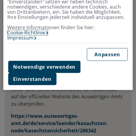
"Einverstanden" setzen wir neben technisch
Sowjetunion und mit seinen rund 20 Millionen
notwendigen, verschiedene andere Cookies, auch
Einwohnern ist es einer der am dünnsten besiedelten
von Drittanbietern, ein. Sie haben die Möglichkeit,
Staaten der Erde. Die Amtssprachen sind Kasachisch
Ihre Einstellungen jederzeit individuell anzupassen.
und Russisch.
Weitere Informationen finden Sie hier:
Cookie-Richtlinie
Impressum
Reise- und
Anpassen
Sicherheitshinweise
Notwendige verwenden
Einverstanden
Vor Ihrer Reise empfehlen wir, die aktuellen
Reise- und Sicherheitshinweise für Kasachstan
auf der offiziellen Website des Auswärtigen Amts
zu überprüfen.
https://www.auswaertiges-
amt.de/de/service/laender/kasachstan-
node/kasachstansicherheit/206342