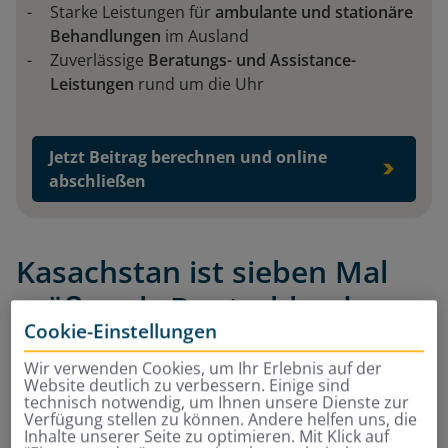
Starke Leistungen für
ambulante und stationäre
Behandlungen
im Ausland
Zuverlässige
Beratungs- und Assistance-
Leistungen
rund um die Uhr
Jetzt Beitrag berechnen und online
abschließen
Kasachstan ist sieben Mal
größer als Deutschland
Cookie-Einstellungen
Kasachstan ist das flächenmäßig neuntgrößte Land
Wir verwenden Cookies, um Ihr Erlebnis auf der
der Erde, und Deutschland würde mehr als sieben Mal
Website deutlich zu verbessern. Einige sind
technisch notwendig, um Ihnen unsere Dienste zur
in den Staat passen. Im Dezember 1991 erklärte das
Verfügung stellen zu können. Andere helfen uns, die
Land seine Unabhängigkeit nach dem Zerfall der
Inhalte unserer Seite zu optimieren. Mit Klick auf