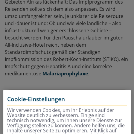
Gebieten Afrikas lückenhaft: Das Impfprogramm des
Reisenden sollte sich dem also anpassen. Es wird
umso umfangreicher sein, je unklarer die Reiseroute
und -dauer ist und: Ob und wie viele ländliche – also
infrastrukturell weniger erschlossene Gebiete –
besucht werden. Für den Pauschalurlauber im guten
All-Inclusive-Hotel reicht neben dem
Standardimpfschutz gemäß der Ständigen
Impfkommission des Robert-Koch-Instituts (STIKO), ein
Impfschutz gegen Hepatitis A und eine korrekte
medikamentöse
Malariaprophylaxe
.
Cookie-Einstellungen
Info
Wir verwenden Cookies, um Ihr Erlebnis auf der
Website deutlich zu verbessern. Einige sind
Die Ständige Impfkommission (STIKO) ist ein
technisch notwendig, um Ihnen unsere Dienste zur
Verfügung stellen zu können. Andere helfen uns, die
Zusammenschluss aus Experten am Robert Koch-
Inhalte unserer Seite zu optimieren. Mit Klick auf
Institut. Die Kommission bewertet Impfungen auf