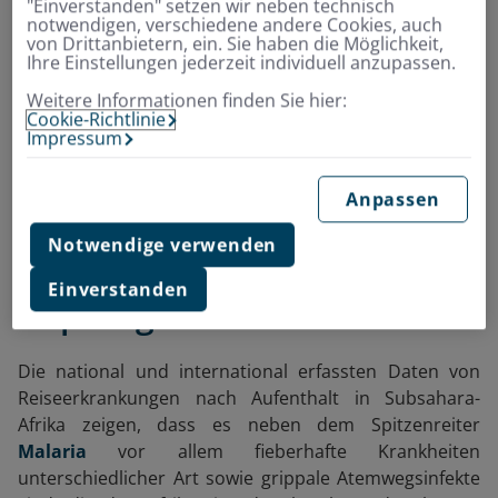
"Einverstanden" setzen wir neben technisch
Grundlage wissenschaftlicher und klinischer
notwendigen, verschiedene andere Cookies, auch
von Drittanbietern, ein. Sie haben die Möglichkeit,
Daten und spricht Empfehlungen für Impfschutz
Ihre Einstellungen jederzeit individuell anzupassen.
aus.
Weitere Informationen finden Sie hier:
Cookie-Richtlinie
Impressum
Welche Erkrankungen
Anpassen
spielen eine Rolle in Afrika
Notwendige verwenden
und welche sind durch eine
Einverstanden
Impfung vermeidbar?
Die national und international erfassten Daten von
Reiseerkrankungen nach Aufenthalt in Subsahara-
Afrika zeigen, dass es neben dem Spitzenreiter
Malaria
vor allem fieberhafte Krankheiten
unterschiedlicher Art sowie grippale Atemwegsinfekte