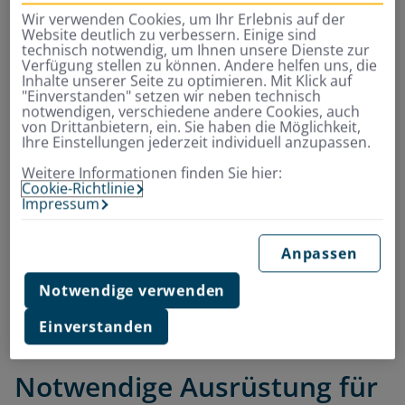
Finden Sie jetzt schnell und einfach
Wir verwenden Cookies, um Ihr Erlebnis auf der
Website deutlich zu verbessern. Einige sind
Ihre passende
technisch notwendig, um Ihnen unsere Dienste zur
Reisekrankenversicherung
Verfügung stellen zu können. Andere helfen uns, die
Inhalte unserer Seite zu optimieren. Mit Klick auf
"Einverstanden" setzen wir neben technisch
Zusatzschutz für
Kurz- und Langzeitreisende
–
notwendigen, verschiedene andere Cookies, auch
von Drittanbietern, ein. Sie haben die Möglichkeit,
beruflich wie privat
Ihre Einstellungen jederzeit individuell anzupassen.
Starke Leistungen für
ambulante und stationäre
Weitere Informationen finden Sie hier:
Behandlungen
im Ausland
Cookie-Richtlinie
Zuverlässige
Beratungs- und Assistance-
Impressum
Leistungen
rund um die Uhr
Anpassen
Jetzt Beitrag berechnen und online
Notwendige verwenden
abschließen
Einverstanden
Notwendige Ausrüstung für