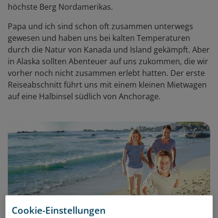
höchste Berg Nordamerikas.
Papa und ich sind schon oft zusammen unterwegs
gewesen und haben uns bei kalten Temperaturen
durch die Natur von Kanada und Island gekämpft. Aber
in Alaska sollten Abenteuer auf uns zukommen, die wir
vorher noch nicht zusammen erlebt hatten. Der erste
Reiseabschnitt führt uns mit einem kleinen Mietwagen
auf eine Halbinsel südlich von Anchorage.
Cookie-Einstellungen