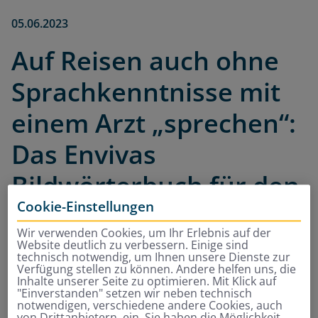
05.06.2023
Auf Reisen auch ohne
Sprachkenntnisse mit
einem Arzt „sprechen“:
Das Envivas
Bildwörterbuch für den
Cookie-Einstellungen
Notfall
Wir verwenden Cookies, um Ihr Erlebnis auf der
Website deutlich zu verbessern. Einige sind
technisch notwendig, um Ihnen unsere Dienste zur
Verfügung stellen zu können. Andere helfen uns, die
Was, wenn im Urlaub eine medizinische Notlage
Inhalte unserer Seite zu optimieren. Mit Klick auf
eintritt und Sie die Landessprache nicht
"Einverstanden" setzen wir neben technisch
notwendigen, verschiedene andere Cookies, auch
sprechen? Wie einem Arzt mitteilen, wo Sie
von Drittanbietern, ein. Sie haben die Möglichkeit,