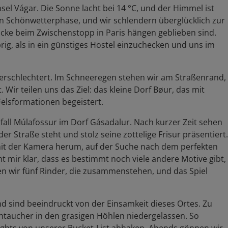
sel Vágar. Die Sonne lacht bei 14 °C, und der Himmel ist
zen Schönwetterphase, und wir schlendern überglücklich zur
cke beim Zwischenstopp in Paris hängen geblieben sind.
ig, als in ein günstiges Hostel einzuchecken und uns im
erschlechtert. Im Schneeregen stehen wir am Straßenrand,
Wir teilen uns das Ziel: das kleine Dorf Bøur, das mit
lsformationen begeistert.
ll Múlafossur im Dorf Gásadalur. Nach kurzer Zeit sehen
er Straße steht und stolz seine zottelige Frisur präsentiert.
mit der Kamera herum, auf der Suche nach dem perfekten
 mir klar, dass es bestimmt noch viele andere Motive gibt,
n wir fünf Rinder, die zusammenstehen, und das Spiel
d sind beeindruckt von der Einsamkeit dieses Ortes. Zu
ntaucher in den grasigen Höhlen niedergelassen. So