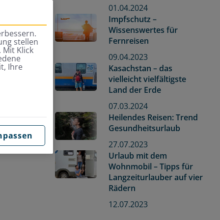
01.04.2024
Impfschutz –
Wissenswertes für
erbessern.
Fernreisen
ng stellen
 Mit Klick
09.04.2023
iedene
t, Ihre
Kasachstan – das
vielleicht vielfältigste
Land der Erde
07.03.2024
Heilendes Reisen: Trend
Gesundheitsurlaub
npassen
27.07.2023
Urlaub mit dem
Wohnmobil – Tipps für
Langzeiturlauber auf vier
Rädern
12.07.2023