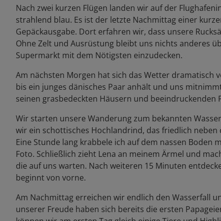
Nach zwei kurzen Flügen landen wir auf der Flughafenin
strahlend blau. Es ist der letzte Nachmittag einer kur
Gepäckausgabe. Dort erfahren wir, dass unsere Rucksä
Ohne Zelt und Ausrüstung bleibt uns nichts anderes übr
Supermarkt mit dem Nötigsten einzudecken.
Am nächsten Morgen hat sich das Wetter dramatisch v
bis ein junges dänisches Paar anhält und uns mitnimmt. 
seinen grasbedeckten Häusern und beeindruckenden Fe
Wir starten unsere Wanderung zum bekannten Wasserfa
wir ein schottisches Hochlandrind, das friedlich neben d
Eine Stunde lang krabbele ich auf dem nassen Boden 
Foto. Schließlich zieht Lena an meinem Ärmel und macht
die auf uns warten. Nach weiteren 15 Minuten entdecke
beginnt von vorne.
Am Nachmittag erreichen wir endlich den Wasserfall un
unserer Freude haben sich bereits die ersten Papageie