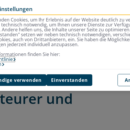
instellungen
den Cookies, um Ihr Erlebnis auf der Website deutlich zu v
d technisch notwendig, um Ihnen unsere Dienste zur Verfügu
 Andere helfen uns, die Inhalte unserer Seite zu optimieren.
rstanden" setzen wir neben technisch notwendigen, versch
kies, auch von Drittanbietern, ein. Sie haben die Möglichkei
gen jederzeit individuell anzupassen.
unentdecktes Paradies für Abenteurer und Naturfreunde
formationen finden Sie hier:
tlinie
m
: ein unentdecktes
dige verwenden
Einverstanden
A
nteurer und