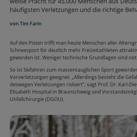
weiße Pracht für 45.000 Menschen aus Deuts
häufigsten Verletzungen und die richtige Beh
von
Tim Farin
Auf den Pisten trifft man heute Menschen aller Altersg
Schneesport für deutlich mehr Freizeitathleten attrakt
geworden ist. Weniger technische Grundlagen sind nö
So ist Skifahren zum massentauglichen Sport geworde
Vorverletzungen geeignet. „Allerdings besteht die Gef
deswegen Verletzungen riskiert“, sagt Prof. Dr. Karl-Di
Elisabeth Hospital in Braunschweig und Vorstandsmitgl
Unfallchirurgie (DGOU).