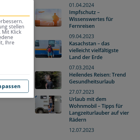
01.04.2024
Impfschutz –
Wissenswertes für
erbessern.
Fernreisen
ng stellen
 Mit Klick
09.04.2023
iedene
t, Ihre
Kasachstan – das
vielleicht vielfältigste
Land der Erde
07.03.2024
Heilendes Reisen: Trend
Gesundheitsurlaub
npassen
27.07.2023
Urlaub mit dem
Wohnmobil – Tipps für
Langzeiturlauber auf vier
Rädern
12.07.2023