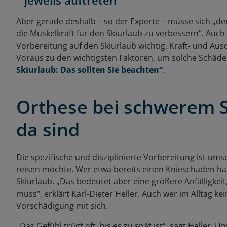
jeweils auftreten
Aber gerade deshalb – so der Experte – müsse sich „d
die Muskelkraft für den Skiurlaub zu verbessern“. Auch 
Vorbereitung auf den Skiurlaub wichtig. Kraft- und A
Voraus zu den wichtigsten Faktoren, um solche Schäden
Skiurlaub: Das sollten Sie beachten“
.
Orthese bei schwerem 
da sind
Die spezifische und disziplinierte Vorbereitung ist um
reisen möchte. Wer etwa bereits einen Knieschaden hat
Skiurlaub. „Das bedeutet aber eine größere Anfälligkei
muss“, erklärt Karl-Dieter Heller. Auch wer im Alltag ke
Vorschädigung mit sich.
„Das Gefühl trügt oft, bis es zu spät ist“, sagt Heller