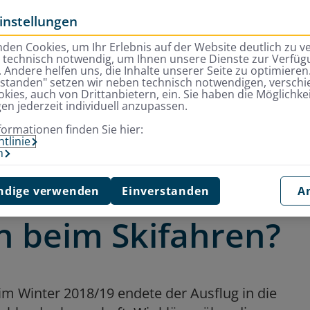
instellungen
den Cookies, um Ihr Erlebnis auf der Website deutlich zu v
d technisch notwendig, um Ihnen unsere Dienste zur Verfügu
 Andere helfen uns, die Inhalte unserer Seite zu optimieren.
rstanden" setzen wir neben technisch notwendigen, versch
kies, auch von Drittanbietern, ein. Sie haben die Möglichkei
gen jederzeit individuell anzupassen.
n: Was tun nach Verletzungen beim Skifahren?
formationen finden Sie hier:
tlinie
m
 Folgen: Was tun
dige verwenden
Einverstanden
A
n beim Skifahren?
n im Winter 2018/19 endete der Ausflug in die